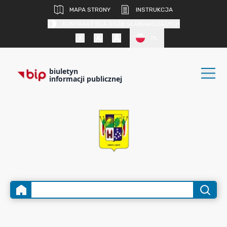
MAPA STRONY
INSTRUKCJA
KONTRAST DLA OSÓB SŁABOWIDZĄCYCH
PL
biuletyn
informacji publicznej