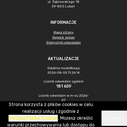
ul. Dąbrowskiego 18
59-800 Lubań
INFORMACJE
Mapa strony
Rejestr zmian
Statystyki odwiedzin
AKTUALIZACJE
Ostatnia modyfikacja
2026-08-05 11:26:14
Licznik odwiedzin ogółem
181 659
Licznik odwiedzin w m-cu 2026-
07
Strona korzysta z plików cookies w celu
250
realizacji usług i zgodnie z
Polityką Plików Cookies
. Możesz określić
Zamknij
CMS & Hosting: Nefeni Sp. z o.o.
warunki przechowywania lub dostępu do