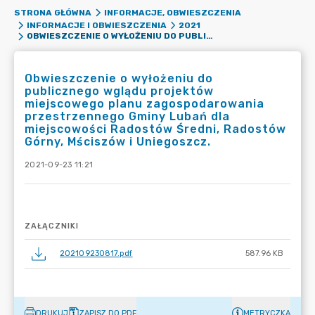
STRONA GŁÓWNA
INFORMACJE, OBWIESZCZENIA
INFORMACJE I OBWIESZCZENIA
2021
OBWIESZCZENIE O WYŁOŻENIU DO PUBLICZNEGO WGLĄDU PROJEKTÓW MIEJSCOWEGO PLANU ZAGOSPODAROWANIA PRZESTRZENNEGO GMINY LUBAŃ DLA MIEJSCOWOŚCI RADOSTÓW ŚREDNI, RADOSTÓW GÓRNY, MŚCISZÓW I UNIEGOSZCZ.
Obwieszczenie o wyłożeniu do
publicznego wglądu projektów
miejscowego planu zagospodarowania
przestrzennego Gminy Lubań dla
miejscowości Radostów Średni, Radostów
Górny, Mściszów i Uniegoszcz.
2021-09-23 11:21
ZAŁĄCZNIKI
202109230817.pdf
587.96 KB
DRUKUJ
ZAPISZ DO PDF
METRYCZKA