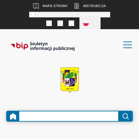
MAPA STRONY
INSTRUKCJA
KONTRAST DLA OSÓB SŁABOWIDZĄCYCH
PL
biuletyn
informacji publicznej