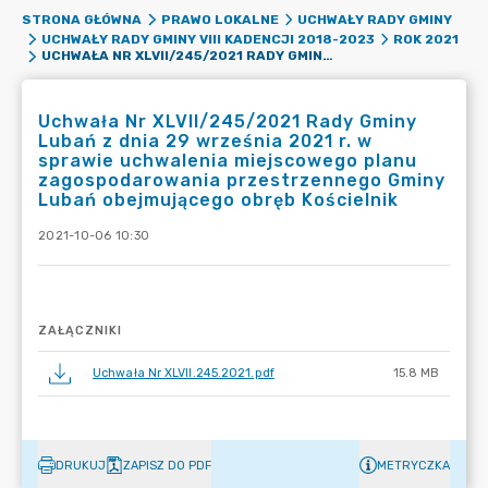
STRONA GŁÓWNA
PRAWO LOKALNE
UCHWAŁY RADY GMINY
UCHWAŁY RADY GMINY VIII KADENCJI 2018-2023
ROK 2021
UCHWAŁA NR XLVII/245/2021 RADY GMINY LUBAŃ Z DNIA 29 WRZEŚNIA 2021 R. W SPRAWIE UCHWALENIA MIEJSCOWEGO PLANU ZAGOSPODAROWANIA PRZESTRZENNEGO GMINY LUBAŃ OBEJMUJĄCEGO OBRĘB KOŚCIELNIK
Uchwała Nr XLVII/245/2021 Rady Gminy
Lubań z dnia 29 września 2021 r. w
sprawie uchwalenia miejscowego planu
zagospodarowania przestrzennego Gminy
Lubań obejmującego obręb Kościelnik
2021-10-06 10:30
ZAŁĄCZNIKI
Uchwała Nr XLVII.245.2021.pdf
15.8 MB
DRUKUJ
ZAPISZ DO PDF
METRYCZKA