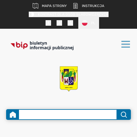
MAPA STRONY
INSTRUKCJA
KONTRAST DLA OSÓB SŁABOWIDZĄCYCH
PL
biuletyn
informacji publicznej