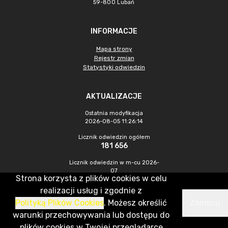
59-800 Lubań
INFORMACJE
Mapa strony
Rejestr zmian
Statystyki odwiedzin
AKTUALIZACJE
Ostatnia modyfikacja
2026-08-05 11:26:14
Licznik odwiedzin ogółem
181 656
Licznik odwiedzin w m-cu 2026-
07
Strona korzysta z plików cookies w celu
247
realizacji usług i zgodnie z
Polityką Plików Cookies
. Możesz określić
Zamknij
CMS & Hosting: Nefeni Sp. z o.o.
warunki przechowywania lub dostępu do
plików cookies w Twojej przeglądarce