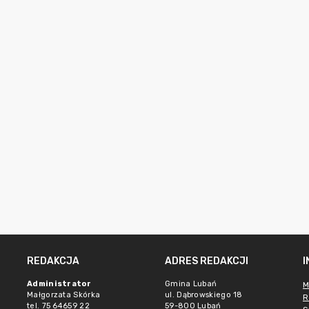
REDAKCJA
ADRES REDAKCJI
Administrator
Gmina Lubań
M
Małgorzata Skórka
ul. Dąbrowskiego 18
R
tel. 75 64659 22
59-800 Lubań