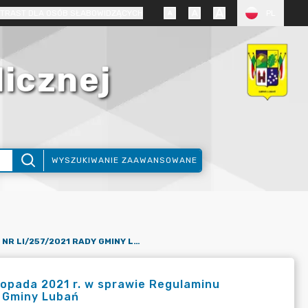
TRAST DLA OSÓB SŁABOWIDZĄCYCH
PL
licznej
WYSZUKIWANIE ZAAWANSOWANE
UCHWAŁA NR LI/257/2021 RADY GMINY LUBAŃ Z DNIA 29 LISTOPADA 2021 R. W SPRAWIE REGULAMINU DOSTARCZANIA WODY I ODPROWADZANIA ŚCIEKÓW NA TERENIE GMINY LUBAŃ
topada 2021 r. w sprawie Regulaminu
e Gminy Lubań