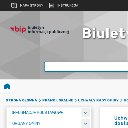
MAPA STRONY
INSTRUKCJA
biuletyn
Biulet
informacji publicznej
STRONA GŁÓWNA
PRAWO LOKALNE
UCHWAŁY RADY GMINY
UC
INFORMACJE PODSTAWOWE
Uchwa
dosta
ORGANY GMINY