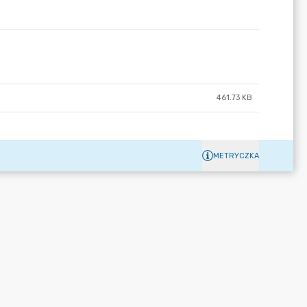
461.73 KB
METRYCZKA