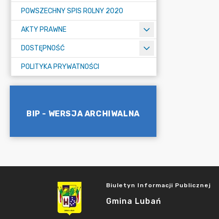
POWSZECHNY SPIS ROLNY 2020
AKTY PRAWNE
DOSTĘPNOŚĆ
POLITYKA PRYWATNOŚCI
BIP - WERSJA ARCHIWALNA
Biuletyn Informacji Publicznej
Gmina Lubań