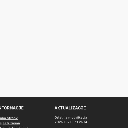
INFORMACJE
AKTUALIZACJE
Ostatnia modyfikacja
apa strony
2026-08-05 11:26:14
ejestr zmian