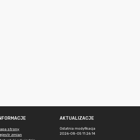
INFORMACJE
AKTUALIZACJE
Ostatnia modyfikacja
apa strony
2026-08-05 11:26:14
ejestr zmian