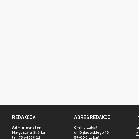
REDAKCJA
ADRES REDAKCJI
Administrator
Gmina Lubań
M
Małgorzata Skórka
ul. Dąbrowskiego 18
R
tel. 75 64659 22
59-800 Lubań