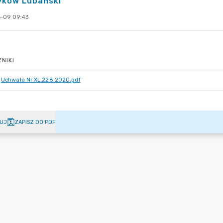
yków Lubański
-09 09:43
NIKI
Uchwała Nr XL.228.2020.pdf
UJ
ZAPISZ DO PDF