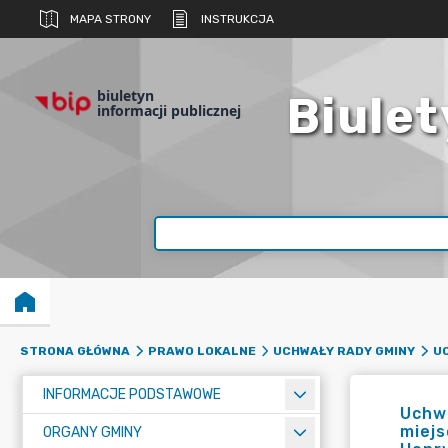
MAPA STRONY
INSTRUKCJA
biuletyn
Biulet
informacji publicznej
STRONA GŁÓWNA
PRAWO LOKALNE
UCHWAŁY RADY GMINY
UC
INFORMACJE PODSTAWOWE
Uchwa
miej
ORGANY GMINY