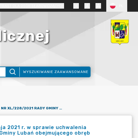
TRAST DLA OSÓB SŁABOWIDZĄCYCH
PL
licznej
WYSZUKIWANIE ZAAWANSOWANE
UCHWAŁA NR XL/228/2021 RADY GMINY LUBAŃ Z DNIA 31 MAJA 2021 R. W SPRAWIE UCHWALENIA MIEJSCOWEGO PLANU ZAGOSPODAROWANIA PRZESTRZENNEGO GMINY LUBAŃ OBEJMUJĄCEGO OBRĘB HENRYKÓW LUBAŃSKI
ja 2021 r. w sprawie uchwalenia
Gminy Lubań obejmującego obręb