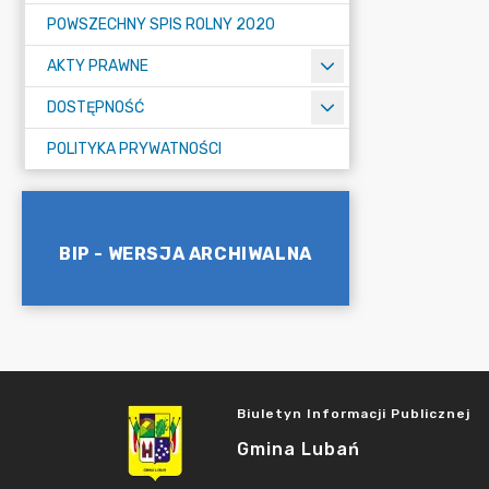
POWSZECHNY SPIS ROLNY 2020
AKTY PRAWNE
DOSTĘPNOŚĆ
POLITYKA PRYWATNOŚCI
BIP - WERSJA ARCHIWALNA
Biuletyn Informacji Publicznej
Gmina Lubań