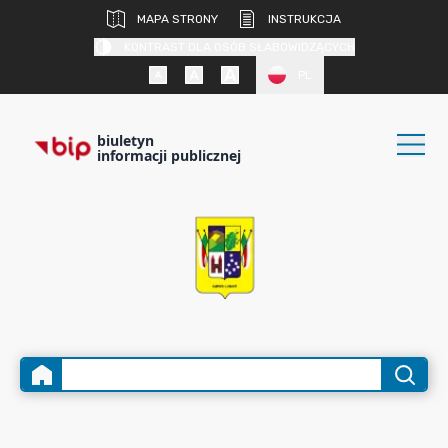
MAPA STRONY
INSTRUKCJA
KONTRAST DLA OSÓB SŁABOWIDZĄCYCH
PL
biuletyn
informacji publicznej