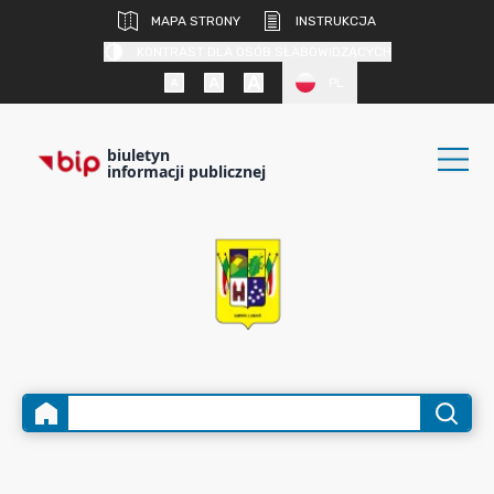
MAPA STRONY
INSTRUKCJA
KONTRAST DLA OSÓB SŁABOWIDZĄCYCH
PL
biuletyn
informacji publicznej