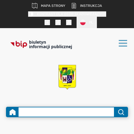
MAPA STRONY
INSTRUKCJA
KONTRAST DLA OSÓB SŁABOWIDZĄCYCH
PL
biuletyn
informacji publicznej