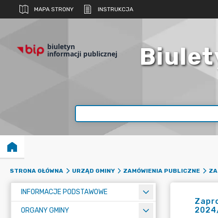
MAPA STRONY
INSTRUKCJA
biuletyn
Biulet
informacji publicznej
STRONA GŁÓWNA
URZĄD GMINY
ZAMÓWIENIA PUBLICZNE
ZA
INFORMACJE PODSTAWOWE
Zapro
2024
ORGANY GMINY