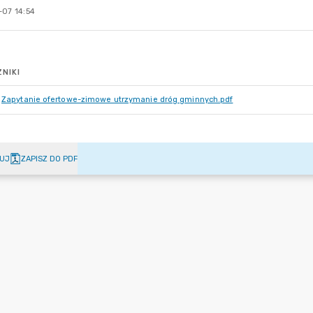
-07 14:54
NIKI
Zapytanie ofertowe-zimowe utrzymanie dróg gminnych.pdf
UJ
ZAPISZ DO PDF