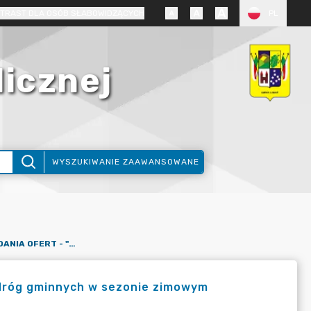
TRAST DLA OSÓB SŁABOWIDZĄCYCH
PL
licznej
WYSZUKIWANIE ZAAWANSOWANE
ZAPROSZENIE DO SKŁADANIA OFERT - "ZIMOWE UTRZYMANIE DRÓG GMINNYCH W SEZONIE ZIMOWYM 2024/2025"
 dróg gminnych w sezonie zimowym