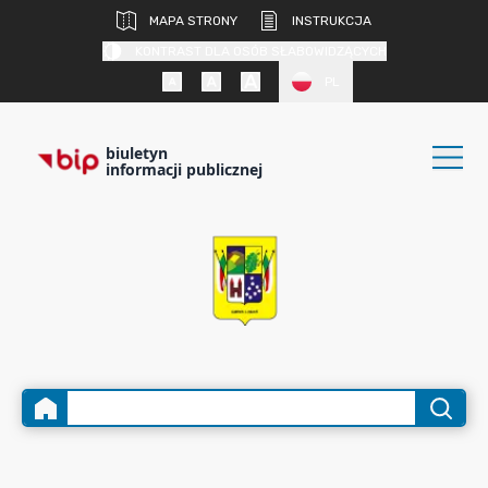
MAPA STRONY
INSTRUKCJA
KONTRAST DLA OSÓB SŁABOWIDZĄCYCH
PL
biuletyn
informacji publicznej