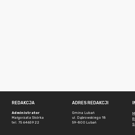
REDAKCJA
ADRES REDAKCJI
Administrator
Gmina Lubań
M
Małgorzata Skórka
ul. Dąbrowskiego 18
R
tel. 75 64659 22
59-800 Lubań
S