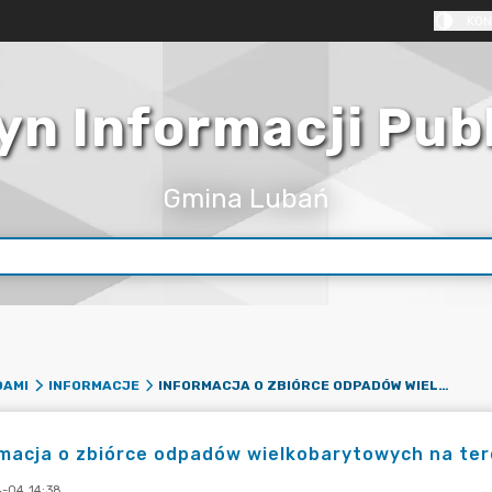
KON
yn Informacji Pub
Gmina Lubań
INFORMACJA O ZBIÓRCE ODPADÓW WIELKOBARYTOWYCH NA TERENIE GMINY LUBAŃ W 2023 ROKU
DAMI
INFORMACJE
macja o zbiórce odpadów wielkobarytowych na ter
-04 14:38