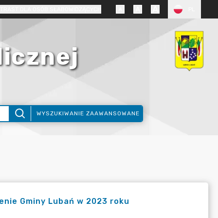
TRAST DLA OSÓB SŁABOWIDZĄCYCH
PL
licznej
WYSZUKIWANIE ZAAWANSOWANE
enie Gminy Lubań w 2023 roku