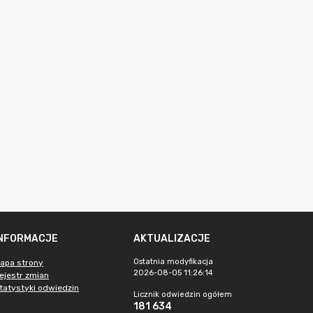
INFORMACJE
AKTUALIZACJE
Ostatnia modyfikacja
apa strony
2026-08-05 11:26:14
ejestr zmian
tatystyki odwiedzin
Licznik odwiedzin ogółem
181 634