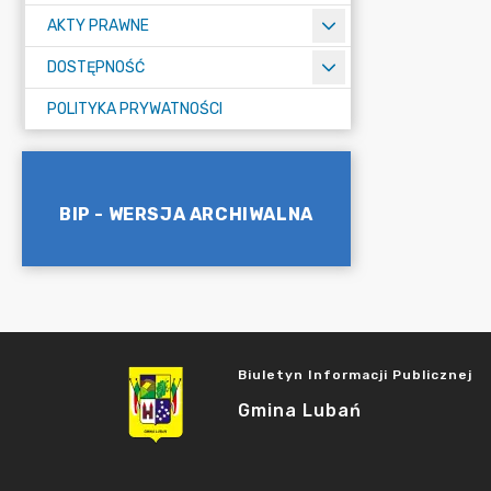
AKTY PRAWNE
DOSTĘPNOŚĆ
POLITYKA PRYWATNOŚCI
BIP - WERSJA ARCHIWALNA
Biuletyn Informacji Publicznej
Gmina Lubań