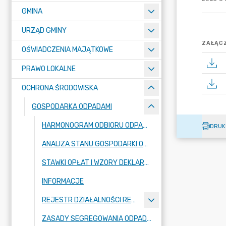
GMINA
URZĄD GMINY
ZAŁĄCZ
OŚWIADCZENIA MAJĄTKOWE
PRAWO LOKALNE
OCHRONA ŚRODOWISKA
GOSPODARKA ODPADAMI
HARMONOGRAM ODBIORU ODPADÓW OD WŁAŚCICIELI NIERUCHOMOŚCI
DRUK
ANALIZA STANU GOSPODARKI ODPADAMI KOMUNALNYMI
STAWKI OPŁAT I WZORY DEKLARACJI
INFORMACJE
REJESTR DZIAŁALNOŚCI REGULOWANEJ
ZASADY SEGREGOWANIA ODPADÓW NA TERENIE GMINY LUBAŃ