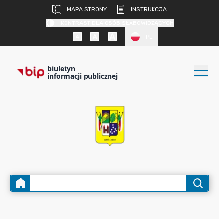
MAPA STRONY
INSTRUKCJA
KONTRAST DLA OSÓB SŁABOWIDZĄCYCH
PL
biuletyn
informacji publicznej