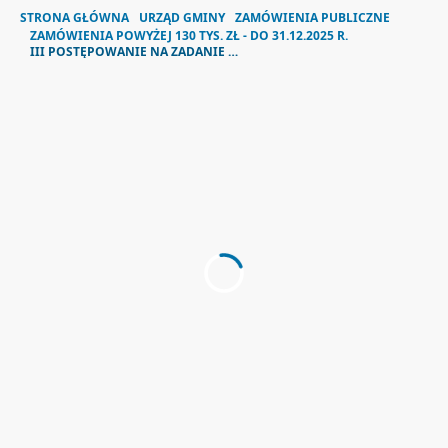
STRONA GŁÓWNA
URZĄD GMINY
ZAMÓWIENIA PUBLICZNE
ZAMÓWIENIA POWYŻEJ 130 TYS. ZŁ - DO 31.12.2025 R.
III POSTĘPOWANIE NA ZADANIE PN. „TERMOMODERNIZACJA BUDYNKÓW SZKOLNO-PRZEDSZKOLNYCH NA TERENIE GMINY LUBAŃ- ZESPÓŁ SZKOLNO-PRZEDSZKOLNY W PISARZOWICACH” W FORMULE ZAPROJEKTUJ I WYBUDUJ.