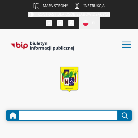
MAPA STRONY
INSTRUKCJA
KONTRAST DLA OSÓB SŁABOWIDZĄCYCH
PL
biuletyn
informacji publicznej