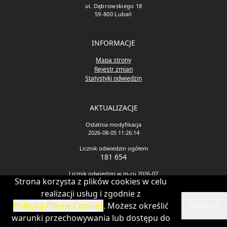
ul. Dąbrowskiego 18
59-800 Lubań
INFORMACJE
Mapa strony
Rejestr zmian
Statystyki odwiedzin
AKTUALIZACJE
Ostatnia modyfikacja
2026-08-05 11:26:14
Licznik odwiedzin ogółem
181 654
Licznik odwiedzin w m-cu 2026-07
Strona korzysta z plików cookies w celu
245
realizacji usług i zgodnie z
Polityką Plików Cookies
. Możesz określić
Zamknij
CMS & Hosting: Nefeni Sp. z o.o.
warunki przechowywania lub dostępu do