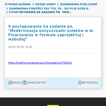
STRONA GŁÓWNA
URZĄD GMINY
ZAMÓWIENIA PUBLICZNE
ZAMÓWIENIA POWYŻEJ 130 TYS. ZŁ - DO 31.12.2025 R.
V POSTĘPOWANIE NA ZADANIE PN. "MODERNIZACJA OCZYSZCZALNI ŚCIEKÓW W M. PISARZOWICE W FORMULE ZAPROJEKTUJ I WYBUDUJ”
V postępowanie na zadanie pn.
"Modernizacja oczyszczalni ścieków w m.
Pisarzowice w formule zaprojektuj i
wybuduj”
2022-12-20 14:55
DRUKUJ
ZAPISZ DO PDF
METRYCZKA