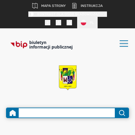
MAPA STRONY
INSTRUKCJA
KONTRAST DLA OSÓB SŁABOWIDZĄCYCH
PL
biuletyn
informacji publicznej