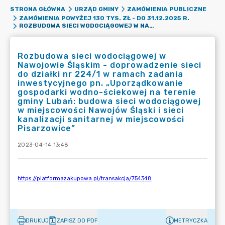
STRONA GŁÓWNA
URZĄD GMINY
ZAMÓWIENIA PUBLICZNE
ZAMÓWIENIA POWYŻEJ 130 TYS. ZŁ - DO 31.12.2025 R.
ROZBUDOWA SIECI WODOCIĄGOWEJ W NAWOJOWIE ŚLĄSKIM - DOPROWADZENIE SIECI DO DZIAŁKI NR 224/1 W RAMACH ZADANIA INWESTYCYJNEGO PN. „UPORZĄDKOWANIE GOSPODARKI WODNO-ŚCIEKOWEJ NA TERENIE GMINY LUBAŃ: BUDOWA SIECI WODOCIĄGOWEJ W MIEJSCOWOŚCI NAWOJÓW ŚLĄSKI I SIECI KANALIZACJI SANITARNEJ W MIEJSCOWOŚCI PISARZOWICE”
Rozbudowa sieci wodociągowej w
Nawojowie Śląskim - doprowadzenie sieci
do działki nr 224/1 w ramach zadania
inwestycyjnego pn. „Uporządkowanie
gospodarki wodno-ściekowej na terenie
gminy Lubań: budowa sieci wodociągowej
w miejscowości Nawojów Śląski i sieci
kanalizacji sanitarnej w miejscowości
Pisarzowice”
2023-04-14 13:48
DRUKUJ
ZAPISZ DO PDF
METRYCZKA