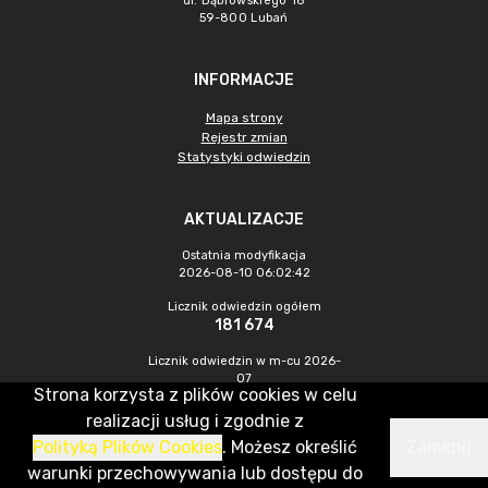
ul. Dąbrowskiego 18
59-800 Lubań
INFORMACJE
Mapa strony
Rejestr zmian
Statystyki odwiedzin
AKTUALIZACJE
Ostatnia modyfikacja
2026-08-10 06:02:42
Licznik odwiedzin ogółem
181 674
Licznik odwiedzin w m-cu 2026-
07
Strona korzysta z plików cookies w celu
265
realizacji usług i zgodnie z
Polityką Plików Cookies
. Możesz określić
Zamknij
CMS & Hosting: Nefeni Sp. z o.o.
warunki przechowywania lub dostępu do