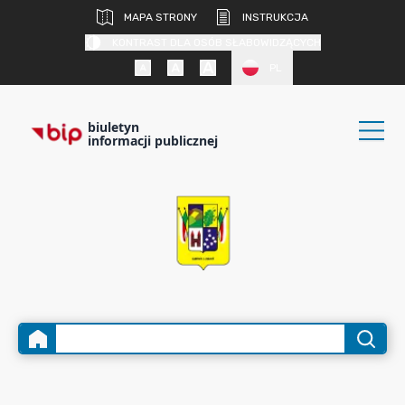
MAPA STRONY
INSTRUKCJA
KONTRAST DLA OSÓB SŁABOWIDZĄCYCH
PL
biuletyn
informacji publicznej