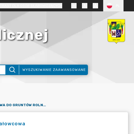
TRAST DLA OSÓB SŁABOWIDZĄCYCH
PL
licznej
WYSZUKIWANIE ZAAWANSOWANE
DROGA DOJAZDOWA DO GRUNTÓW ROLNYCH- UNIEGOSZCZ, UL. JAŁOWCOWA
Jałowcowa