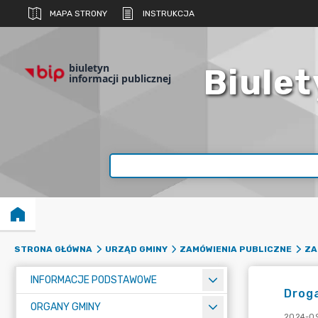
MAPA STRONY
INSTRUKCJA
biuletyn
Biulet
informacji publicznej
STRONA GŁÓWNA
URZĄD GMINY
ZAMÓWIENIA PUBLICZNE
ZA
INFORMACJE PODSTAWOWE
Droga
ORGANY GMINY
2024-09