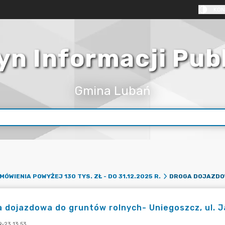
KON
yn Informacji Pub
Gmina Lubań
MÓWIENIA POWYŻEJ 130 TYS. ZŁ - DO 31.12.2025 R.
 dojazdowa do gruntów rolnych- Uniegoszcz, ul. 
-23 13:53