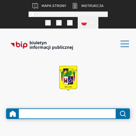
MAPA STRONY
INSTRUKCJA
KONTRAST DLA OSÓB SŁABOWIDZĄCYCH
PL
biuletyn
informacji publicznej