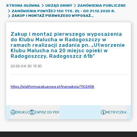
STRONA GŁÓWNA
URZĄD GMINY
ZAMÓWIENIA PUBLICZNE
ZAMÓWIENIA POWYŻEJ 130 TYS. ZŁ - DO 31.12.2025 R.
ZAKUP I MONTAŻ PIERWSZEGO WYPOSAŻENIA DO KLUBU MALUCHA W RADOGOSZCZY W RAMACH REALIZACJI ZADANIA PN. „UTWORZENIE KLUBU MALUCHA NA 20 MIEJSC OPIEKI W RADOGOSZCZY, RADOGOSZCZ 61B”
Zakup i montaż pierwszego wyposażenia
do Klubu Malucha w Radogoszczy w
ramach realizacji zadania pn. „Utworzenie
Klubu Malucha na 20 miejsc opieki w
Radogoszczy, Radogoszcz 61b”
2025-04-30 13:30
DRUKUJ
ZAPISZ DO PDF
METRYCZKA