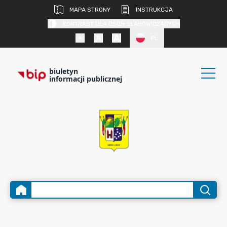
MAPA STRONY
INSTRUKCJA
KONTRAST DLA OSÓB SŁABOWIDZĄCYCH
PL
biuletyn
informacji publicznej