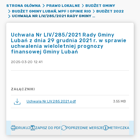
STRONA GŁÓWNA
PRAWO LOKALNE
BUDŻET GMINY
BUDŻET GMINY LUBAŃ, WPF I OPINIE RIO
BUDŻET 2022
UCHWAŁA NR LIV/285/2021 RADY GMINY LUBAŃ Z DNIA 29 GRUDNIA 2021 R. W SPRAWIE UCHWALENIA WIELOLETNIEJ PROGNOZY FINANSOWEJ GMINY LUBAŃ
Uchwała Nr LIV/285/2021 Rady Gminy
Lubań z dnia 29 grudnia 2021 r. w sprawie
uchwalenia wieloletniej prognozy
finansowej Gminy Lubań
2025-03-20 12:41
ZAŁĄCZNIKI
Uchwała Nr LIV.285.2021.pdf
3.55 MB
DRUKUJ
ZAPISZ DO PDF
POPRZEDNIE WERSJE
METRYCZKA