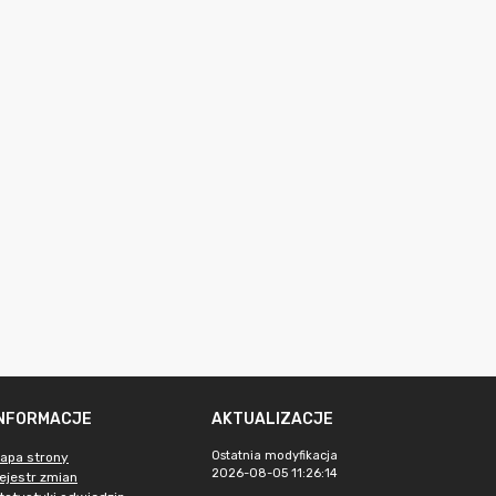
INFORMACJE
AKTUALIZACJE
Ostatnia modyfikacja
apa strony
2026-08-05 11:26:14
ejestr zmian