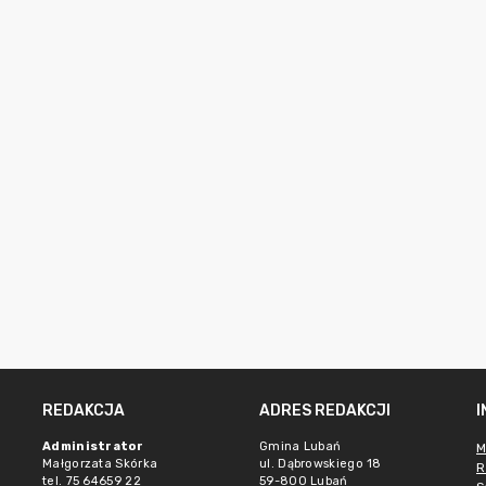
REDAKCJA
ADRES REDAKCJI
Administrator
Gmina Lubań
M
Małgorzata Skórka
ul. Dąbrowskiego 18
R
tel. 75 64659 22
59-800 Lubań