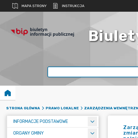
MAPA STRONY
INSTRUKCJA
biuletyn
Biulet
informacji publicznej
STRONA GŁÓWNA
PRAWO LOKALNE
ZARZĄDZENIA WEWNĘTRZN
INFORMACJE PODSTAWOWE
Zarzą
zmian
ORGANY GMINY