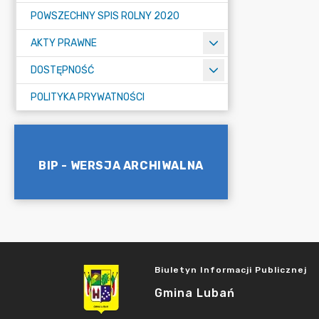
POWSZECHNY SPIS ROLNY 2020
AKTY PRAWNE
DOSTĘPNOŚĆ
POLITYKA PRYWATNOŚCI
BIP - WERSJA ARCHIWALNA
Biuletyn Informacji Publicznej
Gmina Lubań