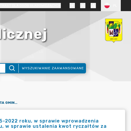
TRAST DLA OSÓB SŁABOWIDZĄCYCH
PL
licznej
WYSZUKIWANIE ZAAWANSOWANE
ZARZĄDZENIE NR 24/2022 WÓJTA GMINY LUBAŃ Z DNIA 09-05-2022 ROKU, W SPRAWIE WPROWADZENIA ZMIAN W ZARZĄDZENIU NR 22/2022 Z DNIA 27-04-2022 ROKU, W SPRAWIE USTALENIA KWOT RYCZAŁTÓW ZA PEŁNIENIE DYŻURU DOMOWEGO
05-2022 roku, w sprawie wprowadzenia
u, w sprawie ustalenia kwot ryczałtów za