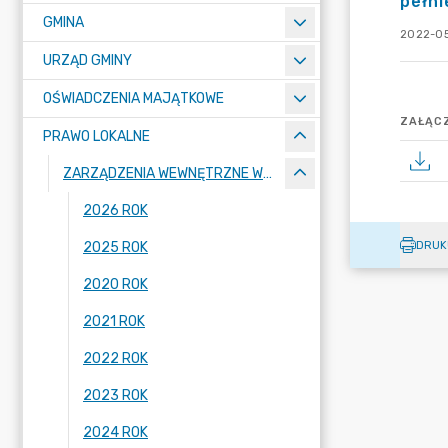
pełn
GMINA
2022-05
URZĄD GMINY
OŚWIADCZENIA MAJĄTKOWE
ZAŁĄCZ
PRAWO LOKALNE
ZARZĄDZENIA WEWNĘTRZNE WÓJTA GMINY LUBAŃ
2026 ROK
DRUK
2025 ROK
2020 ROK
2021 ROK
2022 ROK
2023 ROK
2024 ROK