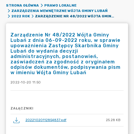
STRONA GŁÓWNA
PRAWO LOKALNE
ZARZĄDZENIA WEWNĘTRZNE WÓJTA GMINY LUBAŃ
ZARZĄDZENIE NR 48/2022 WÓJTA GMINY LUBAŃ Z DNIA 06-09-2022 ROKU, W SPRAWIE UPOWAŻNIENIA ZASTĘPCY SKARBNIKA GMINY LUBAŃ DO WYDANIA DECYZJI ADMINISTRACYJNYCH, POSTANOWIEŃ, ZAŚWIADCZEŃ ZA ZGODNOŚĆ Z ORYGINAŁEM ODPISÓW DOKUMENTÓW, PODPISYWANIA PISM W IMIENIU WÓJTA GMINY LUBAŃ
2022 ROK
Zarządzenie Nr 48/2022 Wójta Gminy
Lubań z dnia 06-09-2022 roku, w sprawie
upoważnienia Zastępcy Skarbnika Gminy
Lubań do wydania decyzji
administracyjnych, postanowień,
zaświadczeń za zgodność z oryginałem
odpisów dokumentów, podpisywania pism
w imieniu Wójta Gminy Lubań
2022-10-20 11:50
ZAŁĄCZNIKI
20221020112854837.pdf
25.28 KB