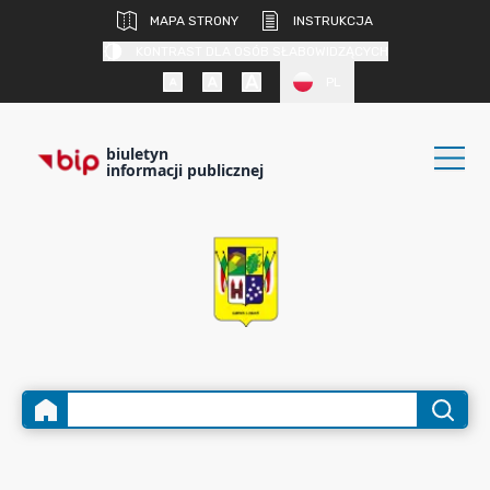
MAPA STRONY
INSTRUKCJA
KONTRAST DLA OSÓB SŁABOWIDZĄCYCH
PL
biuletyn
informacji publicznej