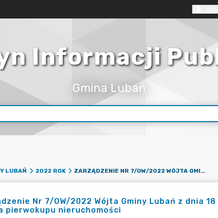
KON
yn Informacji Pub
Gmina Lubań
ZARZĄDZENIE NR 7/OW/2022 WÓJTA GMINY LUBAŃ Z DNIA 18 STYCZNIA 2022 R. W SPRAWIE NIEWYKONANIA PRAWA PIERWOKUPU NIERUCHOMOŚCI
Y LUBAŃ
2022 ROK
dzenie Nr 7/OW/2022 Wójta Gminy Lubań z dnia 18 
a pierwokupu nieruchomości