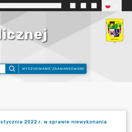
TRAST DLA OSÓB SŁABOWIDZĄCYCH
PL
licznej
WYSZUKIWANIE ZAAWANSOWANE
stycznia 2022 r. w sprawie niewykonania