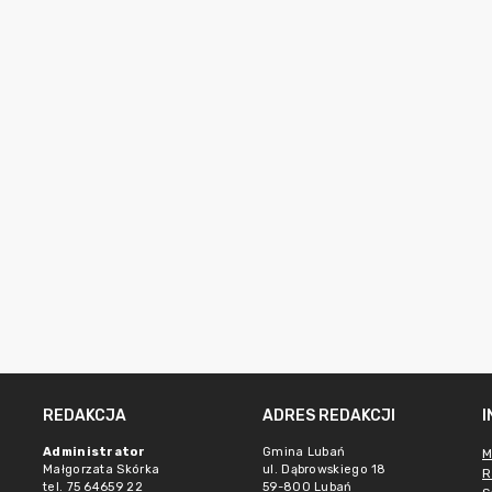
REDAKCJA
ADRES REDAKCJI
Administrator
Gmina Lubań
M
Małgorzata Skórka
ul. Dąbrowskiego 18
R
tel. 75 64659 22
59-800 Lubań