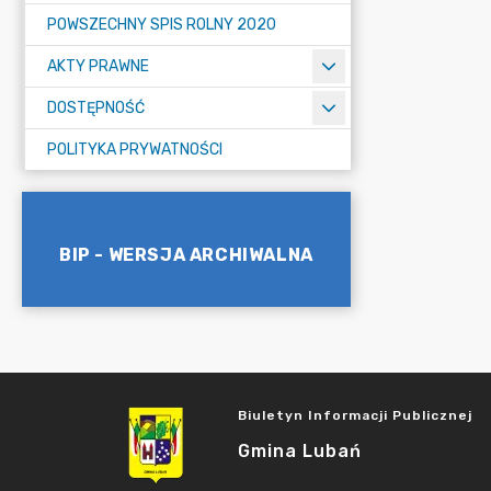
POWSZECHNY SPIS ROLNY 2020
AKTY PRAWNE
DOSTĘPNOŚĆ
POLITYKA PRYWATNOŚCI
BIP - WERSJA ARCHIWALNA
Biuletyn Informacji Publicznej
Gmina Lubań