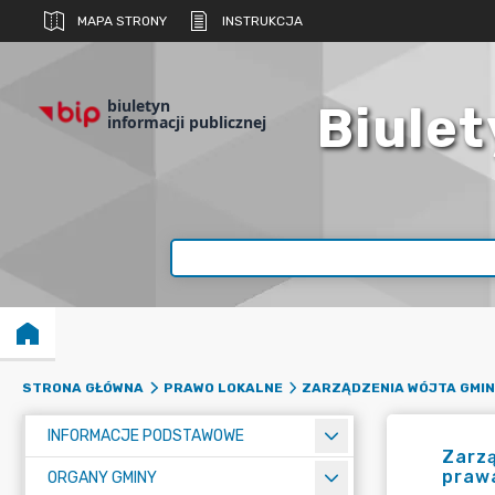
MAPA STRONY
INSTRUKCJA
biuletyn
Biulet
informacji publicznej
STRONA GŁÓWNA
PRAWO LOKALNE
ZARZĄDZENIA WÓJTA GMIN
INFORMACJE PODSTAWOWE
Zarzą
praw
ORGANY GMINY