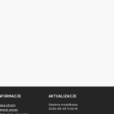
INFORMACJE
AKTUALIZACJE
Ostatnia modyfikacja
apa strony
2026-08-05 11:26:14
ejestr zmian