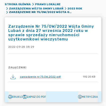
STRONA GŁÓWNA
PRAWO LOKALNE
ZARZĄDZENIA WÓJTA GMINY LUBAŃ
2022 ROK
ZARZĄDZENIE NR 75/OW/2022 WÓJTA GMINY LUBAŃ Z DNIA 27 WRZEŚNIA 2022 ROKU W SPRAWIE SPRZEDAŻY NIERUCHOMOŚCI UŻYTKOWNIKOWI WIECZYSTEMU
Zarządzenie Nr 75/OW/2022 Wójta Gminy
Lubań z dnia 27 września 2022 roku w
sprawie sprzedaży nieruchomości
użytkownikowi wieczystemu
2022-09-28 08:29
ZAŁĄCZNIKI
zarzadzenie nr 75.OW,2022.pdf
192.25 KB
DRUKUJ
ZAPISZ DO PDF
METRYCZKA