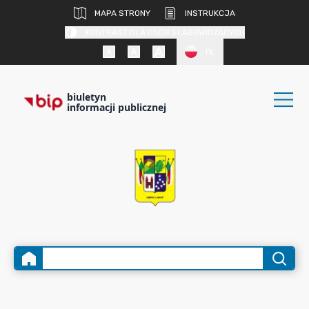
MAPA STRONY
INSTRUKCJA
KONTRAST DLA OSÓB SŁABOWIDZĄCYCH
PL
biuletyn
informacji publicznej