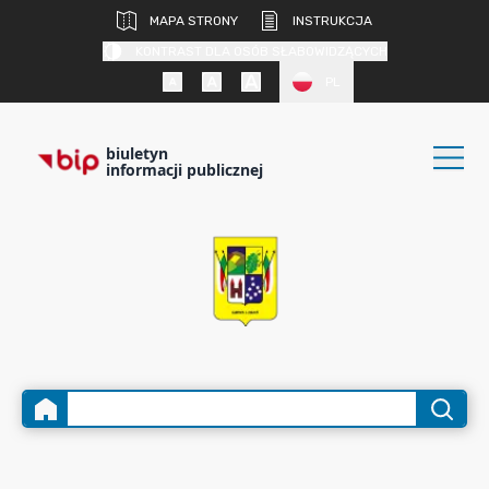
MAPA STRONY
INSTRUKCJA
KONTRAST DLA OSÓB SŁABOWIDZĄCYCH
PL
biuletyn
informacji publicznej