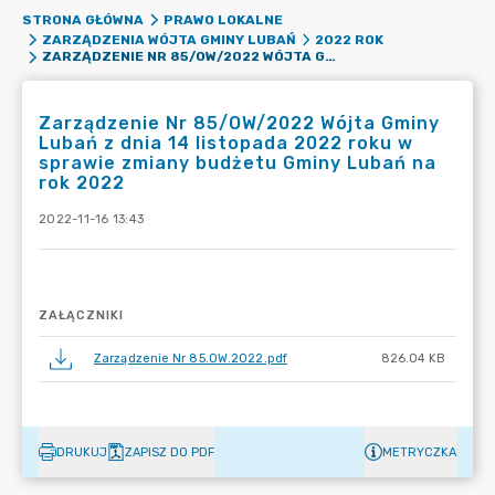
STRONA GŁÓWNA
PRAWO LOKALNE
ZARZĄDZENIA WÓJTA GMINY LUBAŃ
2022 ROK
ZARZĄDZENIE NR 85/OW/2022 WÓJTA GMINY LUBAŃ Z DNIA 14 LISTOPADA 2022 ROKU W SPRAWIE ZMIANY BUDŻETU GMINY LUBAŃ NA ROK 2022
Zarządzenie Nr 85/OW/2022 Wójta Gminy
Lubań z dnia 14 listopada 2022 roku w
sprawie zmiany budżetu Gminy Lubań na
rok 2022
2022-11-16 13:43
ZAŁĄCZNIKI
Zarządzenie Nr 85.OW.2022.pdf
826.04 KB
DRUKUJ
ZAPISZ DO PDF
METRYCZKA