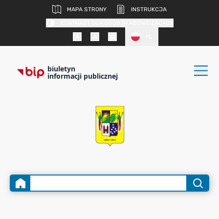
MAPA STRONY
INSTRUKCJA
KONTRAST DLA OSÓB SŁABOWIDZĄCYCH
PL
biuletyn
informacji publicznej