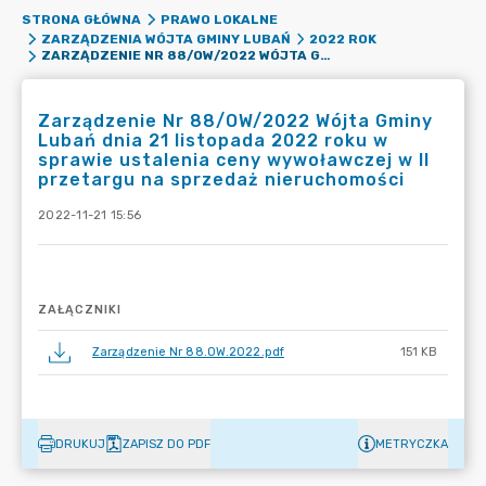
STRONA GŁÓWNA
PRAWO LOKALNE
ZARZĄDZENIA WÓJTA GMINY LUBAŃ
2022 ROK
ZARZĄDZENIE NR 88/OW/2022 WÓJTA GMINY LUBAŃ DNIA 21 LISTOPADA 2022 ROKU W SPRAWIE USTALENIA CENY WYWOŁAWCZEJ W II PRZETARGU NA SPRZEDAŻ NIERUCHOMOŚCI
Zarządzenie Nr 88/OW/2022 Wójta Gminy
Lubań dnia 21 listopada 2022 roku w
sprawie ustalenia ceny wywoławczej w II
przetargu na sprzedaż nieruchomości
2022-11-21 15:56
ZAŁĄCZNIKI
Zarządzenie Nr 88.OW.2022.pdf
151 KB
DRUKUJ
ZAPISZ DO PDF
METRYCZKA