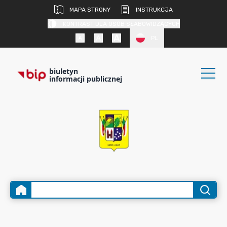
MAPA STRONY
INSTRUKCJA
KONTRAST DLA OSÓB SŁABOWIDZĄCYCH
PL
biuletyn
informacji publicznej