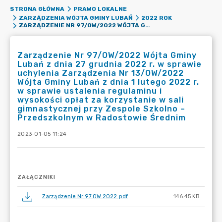
STRONA GŁÓWNA
PRAWO LOKALNE
ZARZĄDZENIA WÓJTA GMINY LUBAŃ
2022 ROK
ZARZĄDZENIE NR 97/OW/2022 WÓJTA GMINY LUBAŃ Z DNIA 27 GRUDNIA 2022 R. W SPRAWIE UCHYLENIA ZARZĄDZENIA NR 13/OW/2022 WÓJTA GMINY LUBAŃ Z DNIA 1 LUTEGO 2022 R. W SPRAWIE USTALENIA REGULAMINU I WYSOKOŚCI OPŁAT ZA KORZYSTANIE W SALI GIMNASTYCZNEJ PRZY ZESPOLE SZKOLNO – PRZEDSZKOLNYM W RADOSTOWIE ŚREDNIM
Zarządzenie Nr 97/OW/2022 Wójta Gminy
Lubań z dnia 27 grudnia 2022 r. w sprawie
uchylenia Zarządzenia Nr 13/OW/2022
Wójta Gminy Lubań z dnia 1 lutego 2022 r.
w sprawie ustalenia regulaminu i
wysokości opłat za korzystanie w sali
gimnastycznej przy Zespole Szkolno –
Przedszkolnym w Radostowie Średnim
2023-01-05 11:24
ZAŁĄCZNIKI
Zarządzenie Nr 97.OW.2022.pdf
146.45 KB