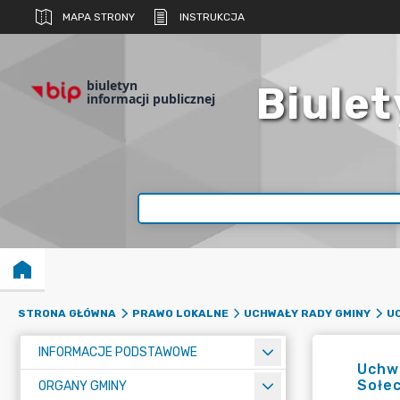
MAPA STRONY
INSTRUKCJA
biuletyn
Biulet
informacji publicznej
STRONA GŁÓWNA
PRAWO LOKALNE
UCHWAŁY RADY GMINY
UC
INFORMACJE PODSTAWOWE
Uchwa
Sołec
ORGANY GMINY