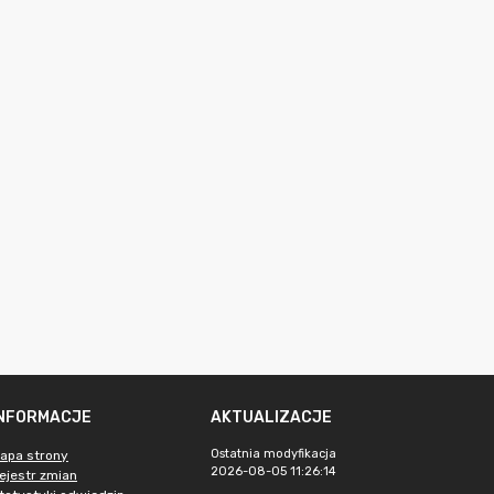
INFORMACJE
AKTUALIZACJE
Ostatnia modyfikacja
apa strony
2026-08-05 11:26:14
ejestr zmian