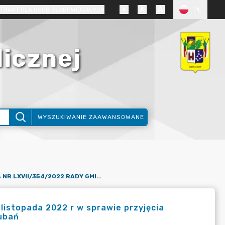
TRAST DLA OSÓB SŁABOWIDZĄCYCH
PL
licznej
WYSZUKIWANIE ZAAWANSOWANE
UCHWAŁA NR LXVII/354/2022 RADY GMINY LUBAŃ Z DNIA 17 LISTOPADA 2022 R W SPRAWIE PRZYJĘCIA SOŁECKIEJ STRATEGII ROZWOJU WSI PISARZOWICE W GMINIE LUBAŃ
listopada 2022 r w sprawie przyjęcia
Lubań