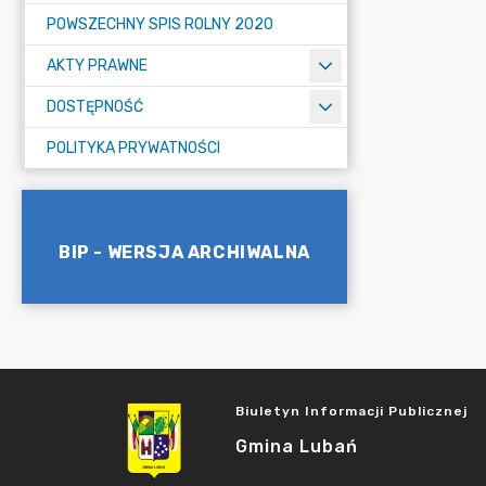
POWSZECHNY SPIS ROLNY 2020
AKTY PRAWNE
DOSTĘPNOŚĆ
POLITYKA PRYWATNOŚCI
BIP - WERSJA ARCHIWALNA
Biuletyn Informacji Publicznej
Gmina Lubań