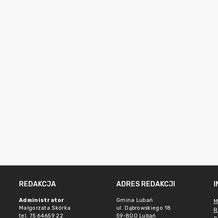
REDAKCJA
ADRES REDAKCJI
Administrator
Gmina Lubań
M
Małgorzata Skórka
ul. Dąbrowskiego 18
R
tel. 75 64659 22
59-800 Lubań