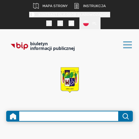
MAPA STRONY
INSTRUKCJA
KONTRAST DLA OSÓB SŁABOWIDZĄCYCH
PL
biuletyn
informacji publicznej