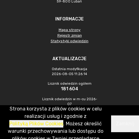
59-800 Lubań
INFORMACJE
Mapa strony
Rejestr zmian
Statystyki odwiedzin
AKTUALIZACJE
Ostatnia modyfikacja
2026-08-05 11:26:14
Licznik odwiedzin ogółem
181 604
Licznik odwiedzin w m-cu 2026-
07
Strona korzysta z plików cookies w celu
195
realizacji usług i zgodnie z
Polityką Plików Cookies
. Możesz określić
Zamknij
CMS & Hosting: Nefeni Sp. z o.o.
warunki przechowywania lub dostępu do
plików cookies w Twojej przeglądarce