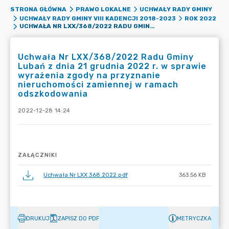
STRONA GŁÓWNA
PRAWO LOKALNE
UCHWAŁY RADY GMINY
UCHWAŁY RADY GMINY VIII KADENCJI 2018-2023
ROK 2022
UCHWAŁA NR LXX/368/2022 RADU GMINY LUBAŃ Z DNIA 21 GRUDNIA 2022 R. W SPRAWIE WYRAŻENIA ZGODY NA PRZYZNANIE NIERUCHOMOŚCI ZAMIENNEJ W RAMACH ODSZKODOWANIA
Uchwała Nr LXX/368/2022 Radu Gminy
Lubań z dnia 21 grudnia 2022 r. w sprawie
wyrażenia zgody na przyznanie
nieruchomości zamiennej w ramach
odszkodowania
2022-12-28 14:24
ZAŁĄCZNIKI
Uchwała Nr LXX.368.2022.pdf
363.56 KB
DRUKUJ
ZAPISZ DO PDF
METRYCZKA