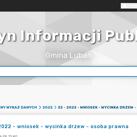
KON
yn Informacji Pub
Gmina Lubań
PNY WYKAZ DANYCH
2022
2022 - wniosek - wycinka drzew - osoba prawna
-28 13:40