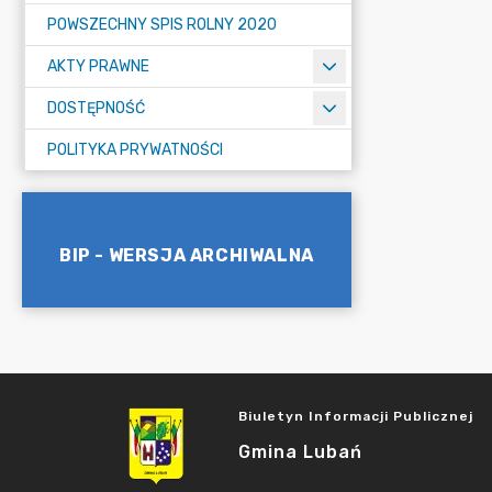
POWSZECHNY SPIS ROLNY 2020
AKTY PRAWNE
DOSTĘPNOŚĆ
POLITYKA PRYWATNOŚCI
BIP - WERSJA ARCHIWALNA
Biuletyn Informacji Publicznej
Gmina Lubań