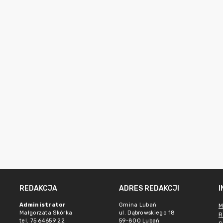
REDAKCJA
ADRES REDAKCJI
Administrator
Gmina Lubań
M
Małgorzata Skórka
ul. Dąbrowskiego 18
R
tel. 75 64659 22
59-800 Lubań