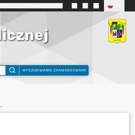
TRAST DLA OSÓB SŁABOWIDZĄCYCH
PL
licznej
WYSZUKIWANIE ZAAWANSOWANE
32 - 2022 - WNIOSEK - WYCINKA DRZEW - OSOBA PRAWNA