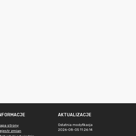
INFORMACJE
AKTUALIZACJE
Ostatnia modyfikacja
apa strony
2026-08-05 11:26:14
ejestr zmian