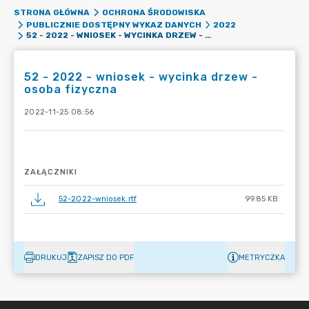
STRONA GŁÓWNA
OCHRONA ŚRODOWISKA
PUBLICZNIE DOSTĘPNY WYKAZ DANYCH
2022
52 - 2022 - WNIOSEK - WYCINKA DRZEW - OSOBA FIZYCZNA
52 - 2022 - wniosek - wycinka drzew -
osoba fizyczna
2022-11-25 08:56
ZAŁĄCZNIKI
52-2022-wniosek.rtf
99.85 KB
DRUKUJ
ZAPISZ DO PDF
METRYCZKA