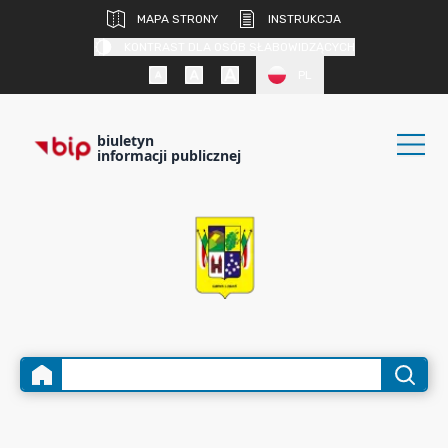
MAPA STRONY
INSTRUKCJA
KONTRAST DLA OSÓB SŁABOWIDZĄCYCH
PL
biuletyn
informacji publicznej