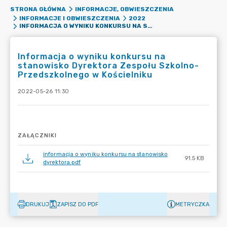
STRONA GŁÓWNA
INFORMACJE, OBWIESZCZENIA
INFORMACJE I OBWIESZCZENIA
2022
INFORMACJA O WYNIKU KONKURSU NA STANOWISKO DYREKTORA ZESPOŁU SZKOLNO-PRZEDSZKOLNEGO W KOŚCIELNIKU
Informacja o wyniku konkursu na
stanowisko Dyrektora Zespołu Szkolno-
Przedszkolnego w Kościelniku
2022-05-26 11:30
ZAŁĄCZNIKI
informacja o wyniku konkursu na stanowisko
91.5 KB
dyrektora.pdf
DRUKUJ
ZAPISZ DO PDF
METRYCZKA