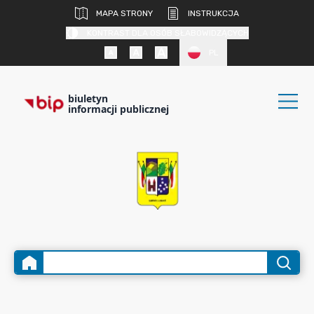
MAPA STRONY
INSTRUKCJA
KONTRAST DLA OSÓB SŁABOWIDZĄCYCH
PL
biuletyn
informacji publicznej