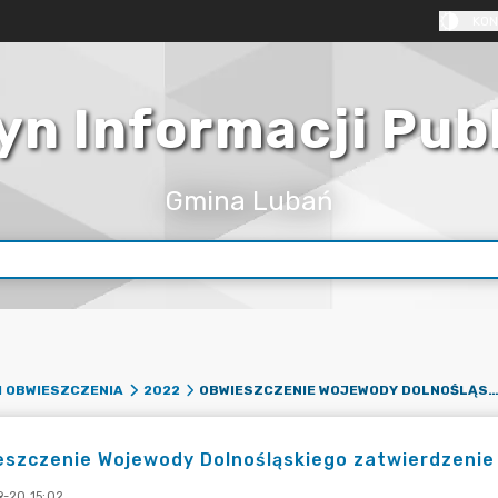
KON
yn Informacji Pub
Gmina Lubań
OBWIESZCZENIE WOJEWODY DOLNOŚLĄSKIEGO ZATWIERDZENIE PROJEKTU UN
I OBWIESZCZENIA
2022
szczenie Wojewody Dolnośląskiego zatwierdzenie
-20 15:02