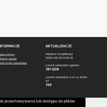
INFORMACJE
AKTUALIZACJE
Ostatnia modyfikacja
apa strony
2026-08-05 11:26:14
ejestr zmian
tatystyki odwiedzin
Licznik odwiedzin ogółem
181 608
Licznik odwiedzin w m-cu 2026-
07
199
nki przechowywania lub dostępu do plików
Zamknij