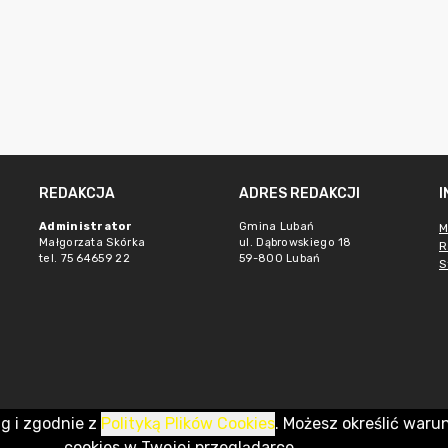
REDAKCJA
ADRES REDAKCJI
Administrator
Gmina Lubań
M
Małgorzata Skórka
ul. Dąbrowskiego 18
R
tel. 75 64659 22
59-800 Lubań
S
ug i zgodnie z
Polityką Plików Cookies
. Możesz określić waru
cookies w Twojej przeglądarce