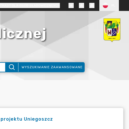
TRAST DLA OSÓB SŁABOWIDZĄCYCH
PL
licznej
WYSZUKIWANIE ZAAWANSOWANE
IEGOSZCZ
 projektu Uniegoszcz