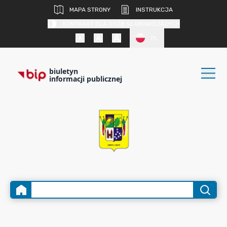
MAPA STRONY
INSTRUKCJA
KONTRAST DLA OSÓB SŁABOWIDZĄCYCH
PL
biuletyn
informacji publicznej