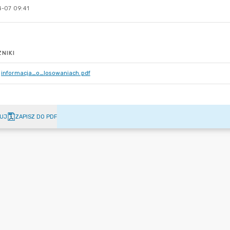
-07 09:41
NIKI
informacja_o_losowaniach.pdf
UJ
ZAPISZ DO PDF