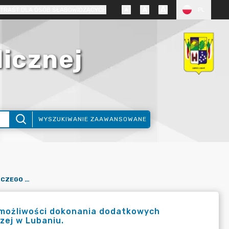
TRAST DLA OSÓB SŁABOWIDZĄCYCH
PL
licznej
WYSZUKIWANIE ZAAWANSOWANE
INFORMACJA KOMISARZA WYBORCZEGO W JELENIEJ GÓRZE II O MOŻLIWOŚCI DOKONANIA DODATKOWYCH ZGŁOSZEŃ KANDYDATÓW DO SKŁADU GMINNEJ KOMISJI WYBORCZEJ W LUBANIU.
o możliwości dokonania dodatkowych
zej w Lubaniu.