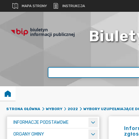
MAPA STRONY
INSTRUKCJA
biuletyn
Biulet
informacji publicznej
STRONA GŁÓWNA
WYBORY
2022
WYBORY UZUPEŁNIAJĄCE DO
INFORMACJE PODSTAWOWE
Infor
zgłos
ORGANY GMINY