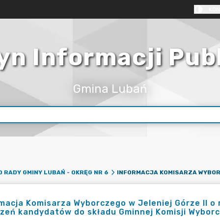
KON
yn Informacji Pub
Gmina Lubań
 RADY GMINY LUBAŃ - OKRĘG NR 6
macja Komisarza Wyborczego w Jeleniej Górze II 
zeń kandydatów do składu Gminnej Komisji Wyborc