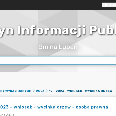
KON
yn Informacji Pub
Gmina Lubań
12 - 2023 
PNY WYKAZ DANYCH
2023
2023 - wniosek - wycinka drzew - osoba prawna
-03 09:15