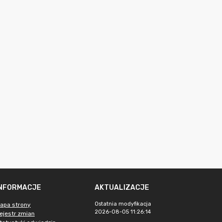
INFORMACJE
AKTUALIZACJE
Ostatnia modyfikacja
apa strony
2026-08-05 11:26:14
ejestr zmian