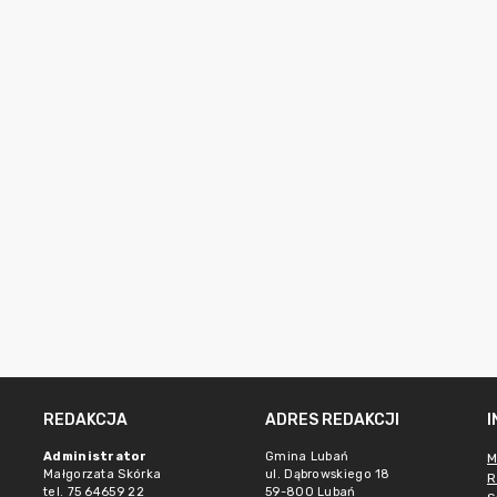
REDAKCJA
ADRES REDAKCJI
Administrator
Gmina Lubań
M
Małgorzata Skórka
ul. Dąbrowskiego 18
R
tel. 75 64659 22
59-800 Lubań