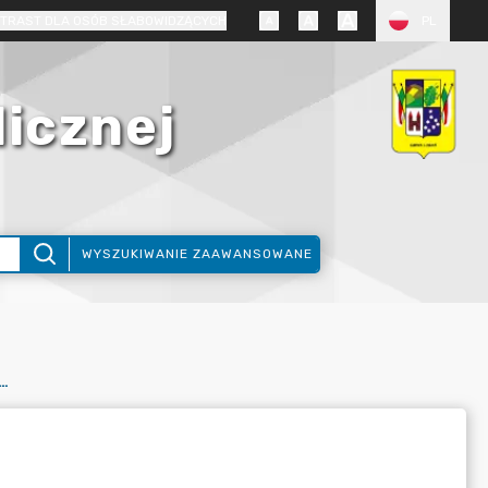
TRAST DLA OSÓB SŁABOWIDZĄCYCH
PL
licznej
WYSZUKIWANIE ZAAWANSOWANE
- WNIOSEK - WYCINKA DRZEW - OSOBA PRAWNA