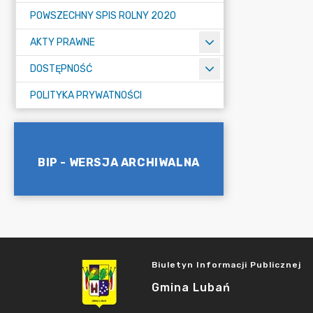
POWSZECHNY SPIS ROLNY 2020
AKTY PRAWNE
DOSTĘPNOŚĆ
POLITYKA PRYWATNOŚCI
BIP - WERSJA ARCHIWALNA
Biuletyn Informacji Publicznej
Gmina Lubań