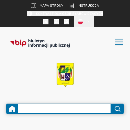
MAPA STRONY
INSTRUKCJA
KONTRAST DLA OSÓB SŁABOWIDZĄCYCH
PL
biuletyn
informacji publicznej