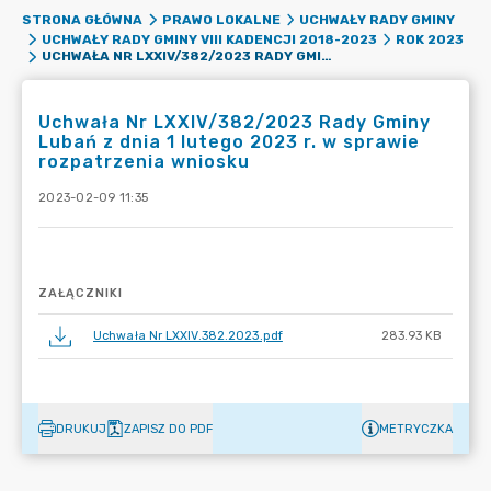
STRONA GŁÓWNA
PRAWO LOKALNE
UCHWAŁY RADY GMINY
UCHWAŁY RADY GMINY VIII KADENCJI 2018-2023
ROK 2023
UCHWAŁA NR LXXIV/382/2023 RADY GMINY LUBAŃ Z DNIA 1 LUTEGO 2023 R. W SPRAWIE ROZPATRZENIA WNIOSKU
Uchwała Nr LXXIV/382/2023 Rady Gminy
Lubań z dnia 1 lutego 2023 r. w sprawie
rozpatrzenia wniosku
2023-02-09 11:35
ZAŁĄCZNIKI
Uchwała Nr LXXIV.382.2023.pdf
283.93 KB
DRUKUJ
ZAPISZ DO PDF
METRYCZKA