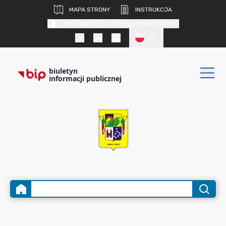
MAPA STRONY
INSTRUKCJA
KONTRAST DLA OSÓB SŁABOWIDZĄCYCH
PL
biuletyn
informacji publicznej