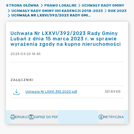
STRONA GŁÓWNA
PRAWO LOKALNE
UCHWAŁY RADY GMINY
UCHWAŁY RADY GMINY VIII KADENCJI 2018-2023
ROK 2023
UCHWAŁA NR LXXVI/392/2023 RADY GMINY LUBAŃ Z DNIA 15 MARCA 2023 R. W SPRAWIE WYRAŻENIA ZGODY NA KUPNO NIERUCHOMOŚCI
Uchwała Nr LXXVI/392/2023 Rady Gminy
Lubań z dnia 15 marca 2023 r. w sprawie
wyrażenia zgody na kupno nieruchomości
2023-03-23 14:45
ZAŁĄCZNIKI
Uchwała Nr LXXVI.392.2023.pdf
331.89 KB
DRUKUJ
ZAPISZ DO PDF
METRYCZKA