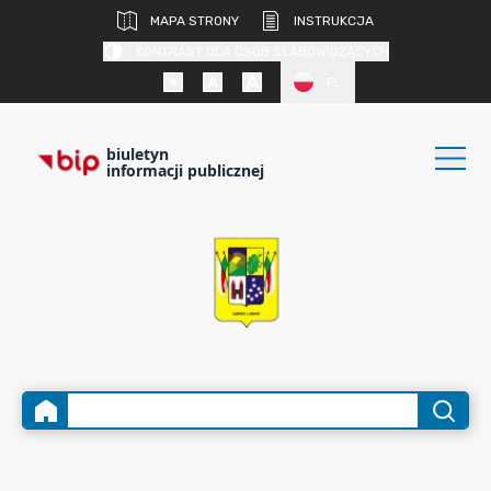
MAPA STRONY
INSTRUKCJA
KONTRAST DLA OSÓB SŁABOWIDZĄCYCH
PL
biuletyn
informacji publicznej