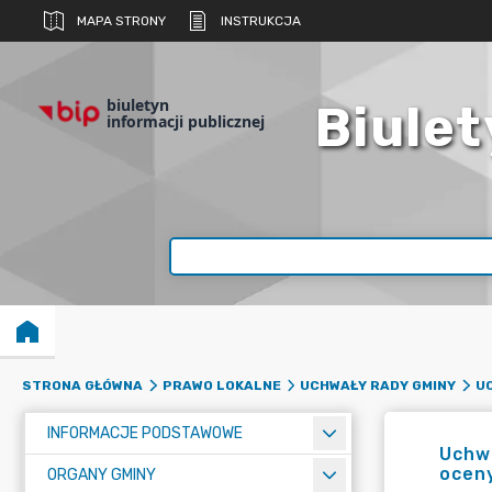
MAPA STRONY
INSTRUKCJA
biuletyn
Biulet
informacji publicznej
STRONA GŁÓWNA
PRAWO LOKALNE
UCHWAŁY RADY GMINY
UC
INFORMACJE PODSTAWOWE
Uchwa
ocen
ORGANY GMINY