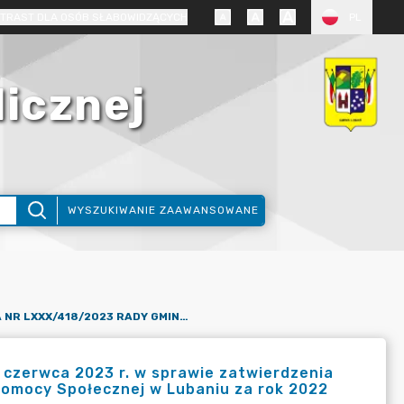
TRAST DLA OSÓB SŁABOWIDZĄCYCH
PL
licznej
WYSZUKIWANIE ZAAWANSOWANE
UCHWAŁA NR LXXX/418/2023 RADY GMINY LUBAŃ Z DNIA 22 CZERWCA 2023 R. W SPRAWIE ZATWIERDZENIA OCENY ZASOBÓW POMOCY SPOŁECZNEJ GMINNEGO OŚRODKA POMOCY SPOŁECZNEJ W LUBANIU ZA ROK 2022
czerwca 2023 r. w sprawie zatwierdzenia
omocy Społecznej w Lubaniu za rok 2022