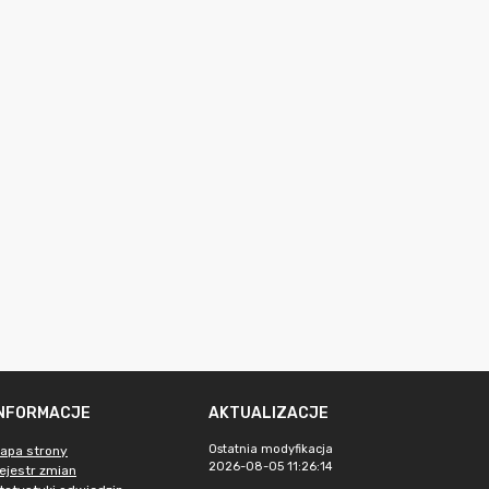
INFORMACJE
AKTUALIZACJE
Ostatnia modyfikacja
apa strony
2026-08-05 11:26:14
ejestr zmian