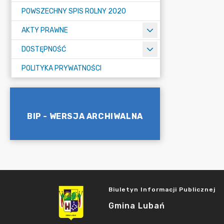
POWSZECHNY SPIS ROLNY 2020
AKTY PRAWNE
DOSTĘPNOŚĆ
POLITYKA PRYWATNOŚCI
BIP - WERSJA ARCHIWALNA
Biuletyn Informacji Publicznej
Gmina Lubań