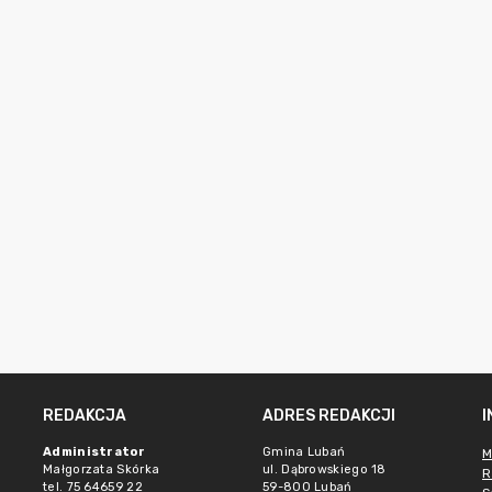
REDAKCJA
ADRES REDAKCJI
Administrator
Gmina Lubań
M
Małgorzata Skórka
ul. Dąbrowskiego 18
R
tel. 75 64659 22
59-800 Lubań