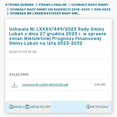
STRONA GŁÓWNA
PRAWO LOKALNE
UCHWAŁY RADY GMINY
UCHWAŁY RADY GMINY VIII KADENCJI 2018-2023
ROK 2023
UCHWAŁA NR LXXXV/449/2023 RADY GMINY LUBAŃ Z DNIA 27 GRUDNIA 2023 R. W SPRAWIE ZMIAN WIELOLETNIEJ PROGNOZY FINANSOWEJ GMINY LUBAŃ NA LATA 2023-2032
Uchwała Nr LXXXV/449/2023 Rady Gminy
Lubań z dnia 27 grudnia 2023 r. w sprawie
zmian Wieloletniej Prognozy Finansowej
Gminy Lubań na lata 2023-2032
2024-01-03 10:00
ZAŁĄCZNIKI
Uchwała Nr LXXXV.449.2023.pdf
3.58 MB
DRUKUJ
ZAPISZ DO PDF
METRYCZKA