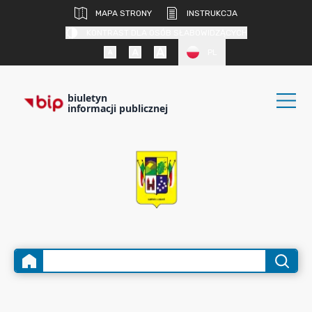
MAPA STRONY
INSTRUKCJA
KONTRAST DLA OSÓB SŁABOWIDZĄCYCH
PL
biuletyn
informacji publicznej