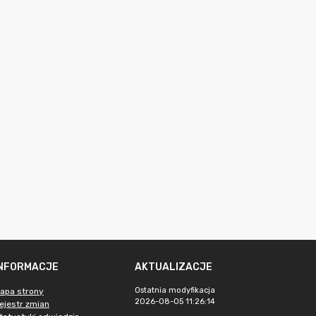
INFORMACJE
AKTUALIZACJE
Ostatnia modyfikacja
apa strony
2026-08-05 11:26:14
ejestr zmian