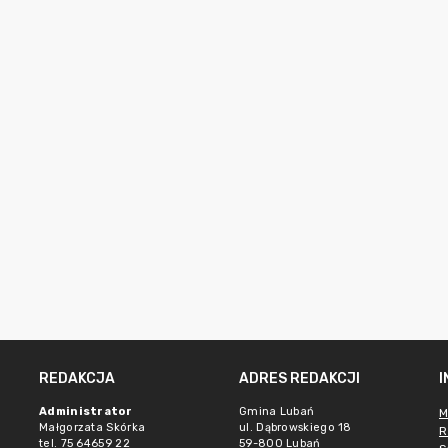
REDAKCJA
ADRES REDAKCJI
Administrator
Gmina Lubań
M
Małgorzata Skórka
ul. Dąbrowskiego 18
R
tel. 75 64659 22
59-800 Lubań