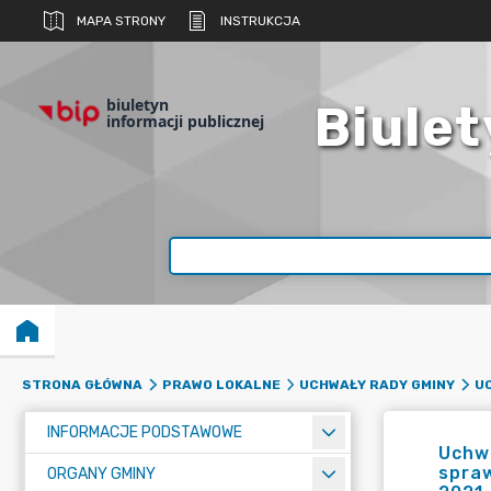
MAPA STRONY
INSTRUKCJA
biuletyn
Biulet
informacji publicznej
STRONA GŁÓWNA
PRAWO LOKALNE
UCHWAŁY RADY GMINY
UC
INFORMACJE PODSTAWOWE
Uchwa
spraw
ORGANY GMINY