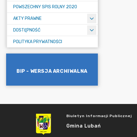
POWSZECHNY SPIS ROLNY 2020
AKTY PRAWNE
DOSTĘPNOŚĆ
POLITYKA PRYWATNOŚCI
BIP - WERSJA ARCHIWALNA
Biuletyn Informacji Publicznej
Gmina Lubań