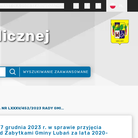
TRAST DLA OSÓB SŁABOWIDZĄCYCH
PL
licznej
WYSZUKIWANIE ZAAWANSOWANE
UCHWAŁA NR LXXXV/452/2023 RADY GMINY LUBAŃ Z DNIA 27 GRUDNIA 2023 R. W SPRAWIE PRZYJĘCIA SPRAWOZDANIA Z REALIZACJI GMINNEGO PROGRAMU OPIEKI NAD ZABYTKAMI GMINY LUBAŃ ZA LATA 2020-2021
 grudnia 2023 r. w sprawie przyjęcia
ad Zabytkami Gminy Lubań za lata 2020-