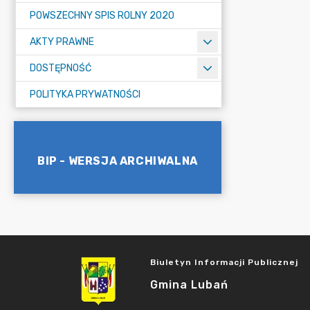
POWSZECHNY SPIS ROLNY 2020
AKTY PRAWNE
DOSTĘPNOŚĆ
POLITYKA PRYWATNOŚCI
BIP - WERSJA ARCHIWALNA
Biuletyn Informacji Publicznej
Gmina Lubań