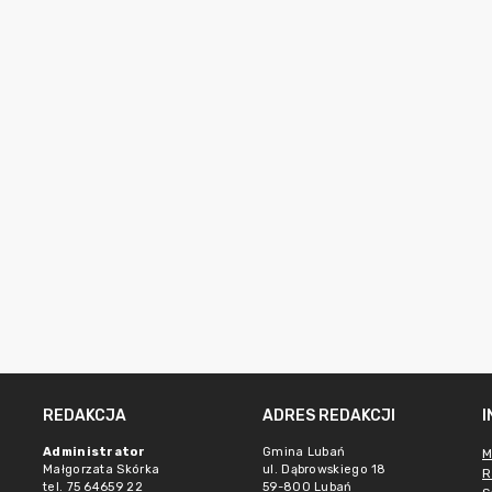
REDAKCJA
ADRES REDAKCJI
Administrator
Gmina Lubań
M
Małgorzata Skórka
ul. Dąbrowskiego 18
R
tel. 75 64659 22
59-800 Lubań