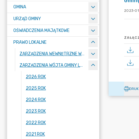
Gmin
GMINA
2023-01
URZĄD GMINY
OŚWIADCZENIA MAJĄTKOWE
ZAŁĄCZ
PRAWO LOKALNE
ZARZĄDZENIA WEWNĘTRZNE WÓJTA GMINY LUBAŃ
ZARZĄDZENIA WÓJTA GMINY LUBAŃ
2026 ROK
2025 ROK
DRUK
2024 ROK
2023 ROK
2022 ROK
2021 ROK