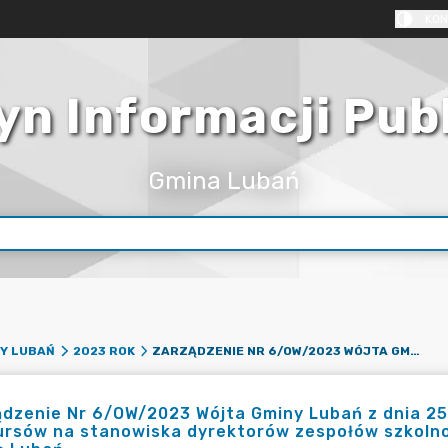
KON
yn Informacji Pub
Gmina Lubań
ZARZĄDZENIE NR 6/OW/2023 WÓJTA GMINY LUBAŃ Z DNIA 25 STYCZNIA 2023 R. W SPRAWIE OGŁOSZENIA KONKURSÓW NA STANOWISKA DYREKTORÓW ZESPOŁÓW SZKOLNO – PRZEDSZKOLNYCH PROWADZONYCH PRZEZ GMINĘ LUBAŃ
Y LUBAŃ
2023 ROK
dzenie Nr 6/OW/2023 Wójta Gminy Lubań z dnia 25 
ursów na stanowiska dyrektorów zespołów szkoln