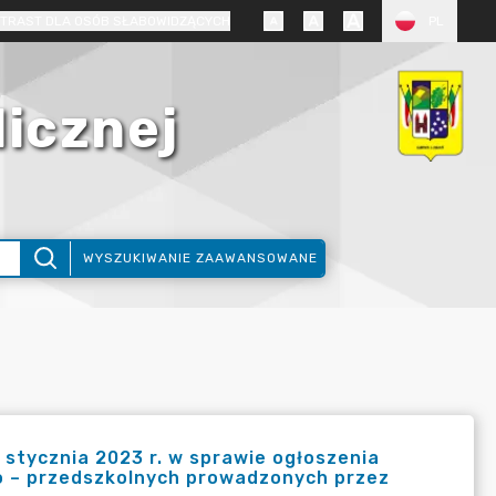
TRAST DLA OSÓB SŁABOWIDZĄCYCH
PL
licznej
WYSZUKIWANIE ZAAWANSOWANE
stycznia 2023 r. w sprawie ogłoszenia
o – przedszkolnych prowadzonych przez