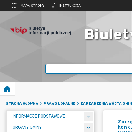
MAPA STRONY
INSTRUKCJA
biuletyn
Biulet
informacji publicznej
STRONA GŁÓWNA
PRAWO LOKALNE
ZARZĄDZENIA WÓJTA GMIN
INFORMACJE PODSTAWOWE
Zarzą
konk
ORGANY GMINY