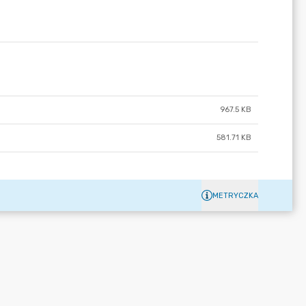
967.5 KB
581.71 KB
METRYCZKA