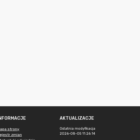
INFORMACJE
AKTUALIZACJE
Ostatnia modyfikacja
apa strony
2026-08-05 11:26:14
ejestr zmian