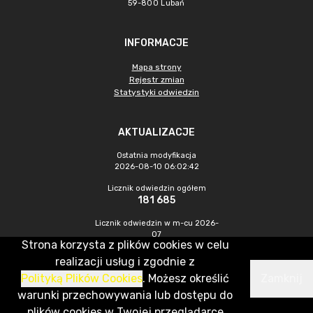
59-800 Lubań
INFORMACJE
Mapa strony
Rejestr zmian
Statystyki odwiedzin
AKTUALIZACJE
Ostatnia modyfikacja
2026-08-10 06:02:42
Licznik odwiedzin ogółem
181 685
Licznik odwiedzin w m-cu 2026-
07
Strona korzysta z plików cookies w celu
276
realizacji usług i zgodnie z
Polityką Plików Cookies
. Możesz określić
Zamknij
CMS & Hosting: Nefeni Sp. z o.o.
warunki przechowywania lub dostępu do
plików cookies w Twojej przeglądarce