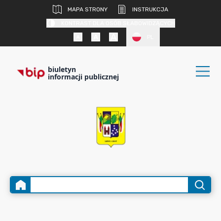
MAPA STRONY
INSTRUKCJA
KONTRAST DLA OSÓB SŁABOWIDZĄCYCH
PL
biuletyn
informacji publicznej