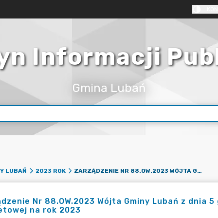
KON
yn Informacji Pub
Gmina Lubań
ZARZĄDZENIE NR 88.OW.2023 WÓJTA GMINY LUBAŃ Z DNIA 5 GRUDNIA 2023 R. W SPRAWIE ZMIANY UCHWAŁY BUDŻETOWEJ NA ROK 2023
Y LUBAŃ
2023 ROK
dzenie Nr 88.OW.2023 Wójta Gminy Lubań z dnia 5 
etowej na rok 2023