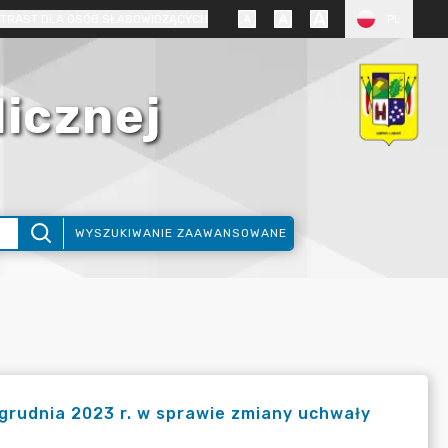
TRAST DLA OSÓB SŁABOWIDZĄCYCH
PL
licznej
WYSZUKIWANIE ZAAWANSOWANE
grudnia 2023 r. w sprawie zmiany uchwały