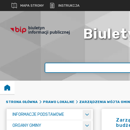
MAPA STRONY
INSTRUKCJA
biuletyn
Biulet
informacji publicznej
STRONA GŁÓWNA
PRAWO LOKALNE
ZARZĄDZENIA WÓJTA GMIN
INFORMACJE PODSTAWOWE
Zarzą
budż
ORGANY GMINY