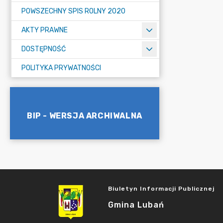
POWSZECHNY SPIS ROLNY 2020
AKTY PRAWNE
DOSTĘPNOŚĆ
POLITYKA PRYWATNOŚCI
BIP - WERSJA ARCHIWALNA
Biuletyn Informacji Publicznej
Gmina Lubań