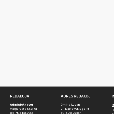
REDAKCJA
ADRES REDAKCJI
Administrator
Gmina Lubań
M
Małgorzata Skórka
ul. Dąbrowskiego 18
R
tel. 75 64659 22
59-800 Lubań