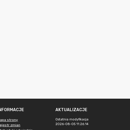
INFORMACJE
AKTUALIZACJE
Ostatnia modyfikacja
apa strony
2026-08-05 11:26:14
ejestr zmian