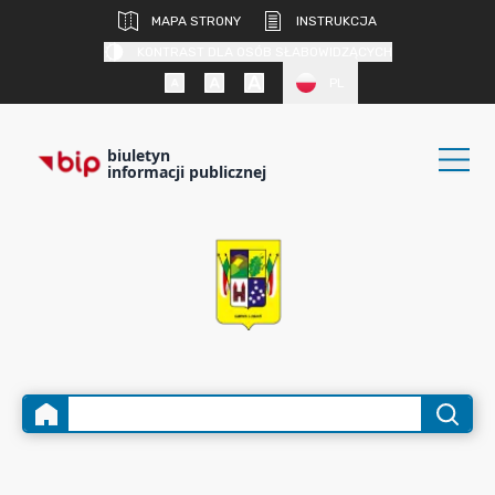
MAPA STRONY
INSTRUKCJA
KONTRAST DLA OSÓB SŁABOWIDZĄCYCH
PL
biuletyn
informacji publicznej