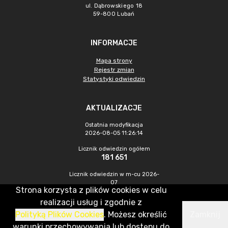
ul. Dąbrowskiego 18
59-800 Lubań
INFORMACJE
Mapa strony
Rejestr zmian
Statystyki odwiedzin
AKTUALIZACJE
Ostatnia modyfikacja
2026-08-05 11:26:14
Licznik odwiedzin ogółem
181 651
Licznik odwiedzin w m-cu 2026-
07
Strona korzysta z plików cookies w celu
242
realizacji usług i zgodnie z
Polityką Plików Cookies
. Możesz określić
Zamknij
CMS & Hosting: Nefeni Sp. z o.o.
warunki przechowywania lub dostępu do