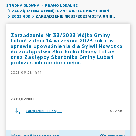
STRONA GŁÓWNA
PRAWO LOKALNE
ZARZĄDZENIA WEWNĘTRZNE WÓJTA GMINY LUBAŃ
ZARZĄDZENIE NR 33/2023 WÓJTA GMINY LUBAŃ Z DNIA 14 WRZEŚNIA 2023 ROKU, W SPRAWIE UPOWAŻNIENIA DLA SYLWII MOWCZKO DO ZASTĘPSTWA SKARBNIKA GMINY LUBAŃ ORAZ ZASTĘPCY SKARBNIKA GMINY LUBAŃ PODCZAS ICH NIEOBECNOŚCI.
2023 ROK
Zarządzenie Nr 33/2023 Wójta Gminy
Lubań z dnia 14 września 2023 roku, w
sprawie upoważnienia dla Sylwii Mowczko
do zastępstwa Skarbnika Gminy Lubań
oraz Zastępcy Skarbnika Gminy Lubań
podczas ich nieobecności.
2023-09-28 11:44
ZAŁĄCZNIKI
Zarządzenie nr 33.pdf
18.72 KB