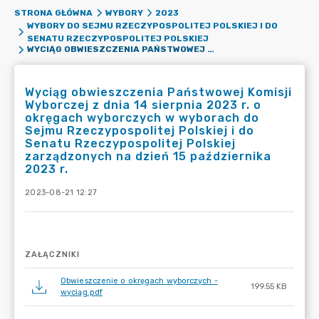
STRONA GŁÓWNA
WYBORY
2023
WYBORY DO SEJMU RZECZYPOSPOLITEJ POLSKIEJ I DO
SENATU RZECZYPOSPOLITEJ POLSKIEJ
WYCIĄG OBWIESZCZENIA PAŃSTWOWEJ KOMISJI WYBORCZEJ Z DNIA 14 SIERPNIA 2023 R. O OKRĘGACH WYBORCZYCH W WYBORACH DO SEJMU RZECZYPOSPOLITEJ POLSKIEJ I DO SENATU RZECZYPOSPOLITEJ POLSKIEJ ZARZĄDZONYCH NA DZIEŃ 15 PAŹDZIERNIKA 2023 R.
Wyciąg obwieszczenia Państwowej Komisji
Wyborczej z dnia 14 sierpnia 2023 r. o
okręgach wyborczych w wyborach do
Sejmu Rzeczypospolitej Polskiej i do
Senatu Rzeczypospolitej Polskiej
zarządzonych na dzień 15 października
2023 r.
2023-08-21 12:27
ZAŁĄCZNIKI
Obwieszczenie o okręgach wyborczych -
199.55 KB
wyciąg.pdf