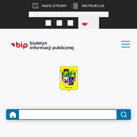
MAPA STRONY
INSTRUKCJA
KONTRAST DLA OSÓB SŁABOWIDZĄCYCH
PL
biuletyn
informacji publicznej