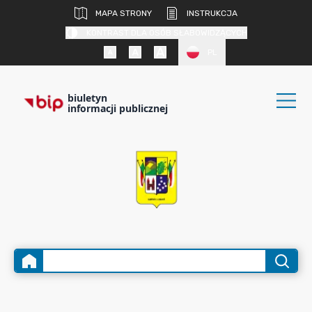
MAPA STRONY
INSTRUKCJA
KONTRAST DLA OSÓB SŁABOWIDZĄCYCH
PL
biuletyn
informacji publicznej