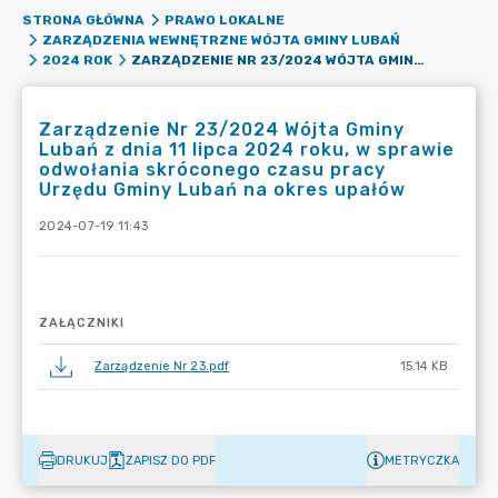
STRONA GŁÓWNA
PRAWO LOKALNE
ZARZĄDZENIA WEWNĘTRZNE WÓJTA GMINY LUBAŃ
ZARZĄDZENIE NR 23/2024 WÓJTA GMINY LUBAŃ Z DNIA 11 LIPCA 2024 ROKU, W SPRAWIE ODWOŁANIA SKRÓCONEGO CZASU PRACY URZĘDU GMINY LUBAŃ NA OKRES UPAŁÓW
2024 ROK
Zarządzenie Nr 23/2024 Wójta Gminy
Lubań z dnia 11 lipca 2024 roku, w sprawie
odwołania skróconego czasu pracy
Urzędu Gminy Lubań na okres upałów
2024-07-19 11:43
ZAŁĄCZNIKI
Zarządzenie Nr 23.pdf
15.14 KB
DRUKUJ
ZAPISZ DO PDF
METRYCZKA