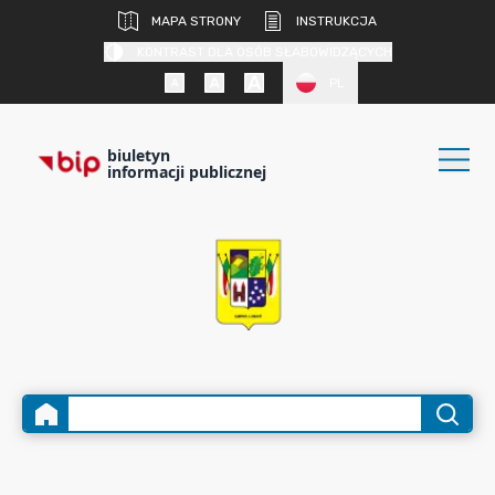
MAPA STRONY
INSTRUKCJA
KONTRAST DLA OSÓB SŁABOWIDZĄCYCH
PL
biuletyn
informacji publicznej