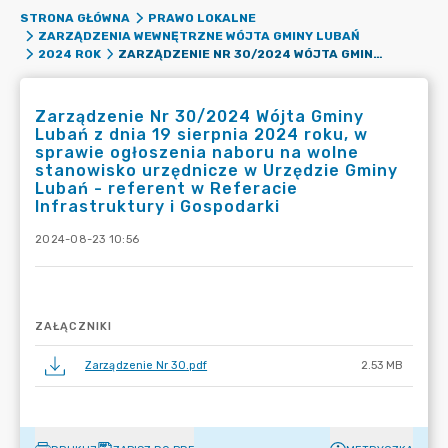
STRONA GŁÓWNA
PRAWO LOKALNE
ZARZĄDZENIA WEWNĘTRZNE WÓJTA GMINY LUBAŃ
ZARZĄDZENIE NR 30/2024 WÓJTA GMINY LUBAŃ Z DNIA 19 SIERPNIA 2024 ROKU, W SPRAWIE OGŁOSZENIA NABORU NA WOLNE STANOWISKO URZĘDNICZE W URZĘDZIE GMINY LUBAŃ - REFERENT W REFERACIE INFRASTRUKTURY I GOSPODARKI
2024 ROK
Zarządzenie Nr 30/2024 Wójta Gminy
Lubań z dnia 19 sierpnia 2024 roku, w
sprawie ogłoszenia naboru na wolne
stanowisko urzędnicze w Urzędzie Gminy
Lubań - referent w Referacie
Infrastruktury i Gospodarki
2024-08-23 10:56
ZAŁĄCZNIKI
Zarządzenie Nr 30.pdf
2.53 MB