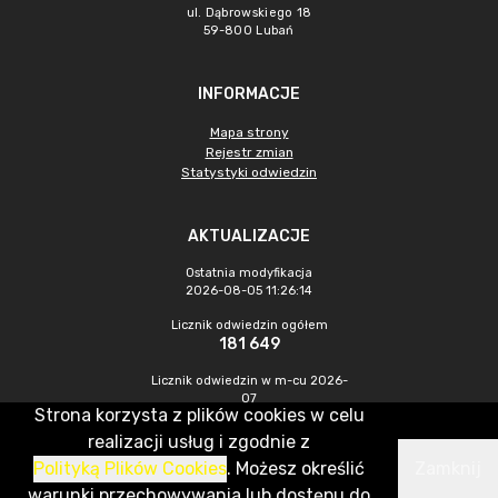
ul. Dąbrowskiego 18
59-800 Lubań
INFORMACJE
Mapa strony
Rejestr zmian
Statystyki odwiedzin
AKTUALIZACJE
Ostatnia modyfikacja
2026-08-05 11:26:14
Licznik odwiedzin ogółem
181 649
Licznik odwiedzin w m-cu 2026-
07
Strona korzysta z plików cookies w celu
240
realizacji usług i zgodnie z
Polityką Plików Cookies
. Możesz określić
Zamknij
CMS & Hosting: Nefeni Sp. z o.o.
warunki przechowywania lub dostępu do