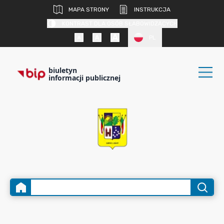
MAPA STRONY
INSTRUKCJA
KONTRAST DLA OSÓB SŁABOWIDZĄCYCH
PL
biuletyn
informacji publicznej