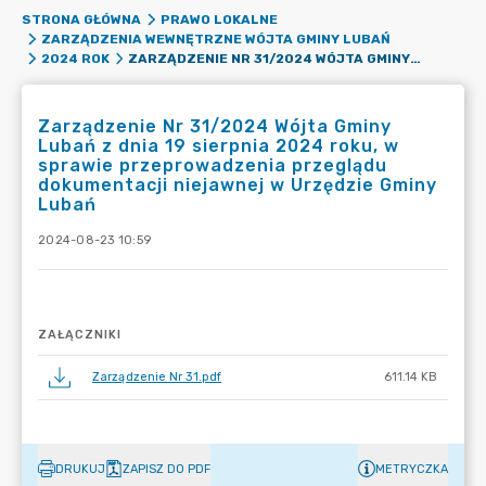
STRONA GŁÓWNA
PRAWO LOKALNE
ZARZĄDZENIA WEWNĘTRZNE WÓJTA GMINY LUBAŃ
ZARZĄDZENIE NR 31/2024 WÓJTA GMINY LUBAŃ Z DNIA 19 SIERPNIA 2024 ROKU, W SPRAWIE PRZEPROWADZENIA PRZEGLĄDU DOKUMENTACJI NIEJAWNEJ W URZĘDZIE GMINY LUBAŃ
2024 ROK
Zarządzenie Nr 31/2024 Wójta Gminy
Lubań z dnia 19 sierpnia 2024 roku, w
sprawie przeprowadzenia przeglądu
dokumentacji niejawnej w Urzędzie Gminy
Lubań
2024-08-23 10:59
ZAŁĄCZNIKI
Zarządzenie Nr 31.pdf
611.14 KB
DRUKUJ
ZAPISZ DO PDF
METRYCZKA