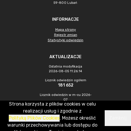
59-800 Lubań
INFORMACJE
Mapa strony
Rejestr zmian
Statystyki odwiedzin
AKTUALIZACJE
Ostatnia modyfikacja
2026-08-05 11:26:14
Licznik odwiedzin ogółem
181 652
Licznik odwiedzin w m-cu 2026-
07
Strona korzysta z plików cookies w celu
243
realizacji usług i zgodnie z
Polityką Plików Cookies
. Możesz określić
Zamknij
CMS & Hosting: Nefeni Sp. z o.o.
warunki przechowywania lub dostępu do