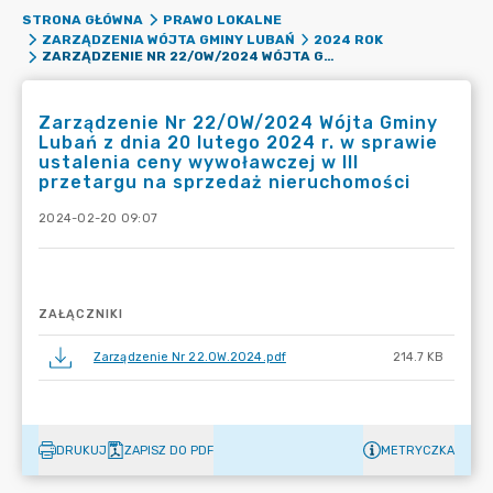
STRONA GŁÓWNA
PRAWO LOKALNE
ZARZĄDZENIA WÓJTA GMINY LUBAŃ
2024 ROK
ZARZĄDZENIE NR 22/OW/2024 WÓJTA GMINY LUBAŃ Z DNIA 20 LUTEGO 2024 R. W SPRAWIE USTALENIA CENY WYWOŁAWCZEJ W III PRZETARGU NA SPRZEDAŻ NIERUCHOMOŚCI
Zarządzenie Nr 22/OW/2024 Wójta Gminy
Lubań z dnia 20 lutego 2024 r. w sprawie
ustalenia ceny wywoławczej w III
przetargu na sprzedaż nieruchomości
2024-02-20 09:07
ZAŁĄCZNIKI
Zarządzenie Nr 22.OW.2024.pdf
214.7 KB
DRUKUJ
ZAPISZ DO PDF
METRYCZKA