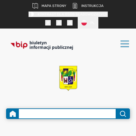
MAPA STRONY
INSTRUKCJA
KONTRAST DLA OSÓB SŁABOWIDZĄCYCH
PL
biuletyn
informacji publicznej