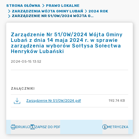
STRONA GŁÓWNA
PRAWO LOKALNE
ZARZĄDZENIA WÓJTA GMINY LUBAŃ
2024 ROK
ZARZĄDZENIE NR 51/OW/2024 WÓJTA GMINY LUBAŃ Z DNIA 14 MAJA 2024 R. W SPRAWIE ZARZĄDZENIA WYBORÓW SOŁTYSA SOŁECTWA HENRYKÓW LUBAŃSKI
Zarządzenie Nr 51/OW/2024 Wójta Gminy
Lubań z dnia 14 maja 2024 r. w sprawie
zarządzenia wyborów Sołtysa Sołectwa
Henryków Lubański
2024-05-15 13:52
ZAŁĄCZNIKI
Zarządzenie Nr 51/OW/2024.pdf
192.74 KB
DRUKUJ
ZAPISZ DO PDF
METRYCZKA