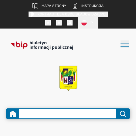
MAPA STRONY
INSTRUKCJA
KONTRAST DLA OSÓB SŁABOWIDZĄCYCH
PL
biuletyn
informacji publicznej